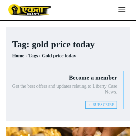
Tag:
gold price today
Home
Tags
Gold price today
Become a member
Get the best offers and updates relating to Liberty Case
News.
﹢ SUBSCRIBE