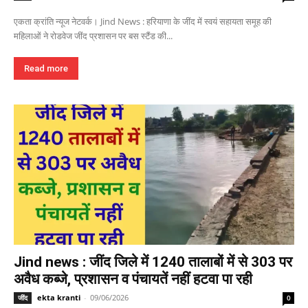
एकता क्रांति न्यूज नेटवर्क। Jind News : हरियाणा के जींद में स्वयं सहायता समूह की
महिलाओं ने रोडवेज जींद प्रशासन पर बस स्टैंड की...
Read more
Jind news : जींद जिले में 1240 तालाबों में से 303 पर
अवैध कब्जे, प्रशासन व पंचायतें नहीं हटवा पा रही
ekta kranti
-
09/06/2026
जींद
0