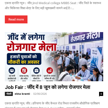
एकता क्रांति न्यूज। जींद Jind Medical college MBBS Seat : जींद जिले के स्वास्थ्य
और चिकित्सा शिक्षा क्षेत्र के लिए बड़ी खुशखबरी सामने आई है।...
Read more
Job Fair : जींद में 8 जून को लगेगा रोजगार मेला
ekta kranti
-
02/06/2026
नौकरी
0
एकता क्रांति न्यूज, जींद।हरियाणा के जींद कैथल रोड स्थित राजकीय औद्योगिक प्रशिक्षण