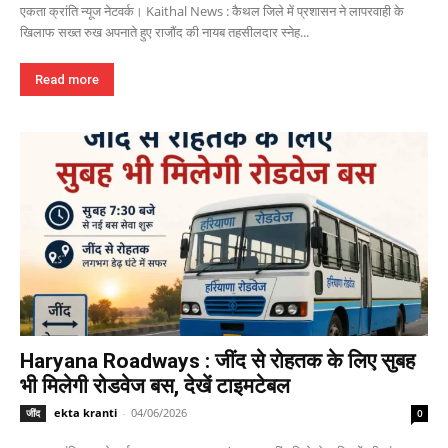
एकता क्रांति न्यूज नेटवर्क। Kaithal News : कैथल जिले में प्रशासन ने लापरवाही के
खिलाफ सख्त रुख अपनाते हुए राजौंद की नायब तहसीलदार स्नेह...
Read more
Haryana Roadways : जींद से रोहतक के लिए सुबह
भी मिलेगी रोडवेज बस, देखें टाइमटेबल
ekta kranti
-
04/06/2026
जींद
0