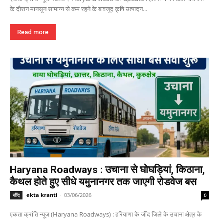
के दौरान मानसून सामान्य से कम रहने के बावजूद कृषि उत्पादन...
Read more
Haryana Roadways : उचाना से घोघड़ियां, किठाना,
कैथल होते हुए सीधे यमुनानगर तक जाएगी रोडवेज बस
ekta kranti
-
03/06/2026
जींद
0
एकता क्रांति न्यूज (Haryana Roadways) : हरियाणा के जींद जिले के उचाना क्षेत्र के