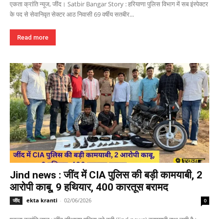
एकता क्रांति न्यूज, जींद। Satbir Bangar Story : हरियाणा पुलिस विभाग में सब इंस्पेक्टर
के पद से सेवानिवृत सेक्टर आठ निवासी 69 वर्षीय सतबीर...
Read more
Jind news : जींद में CIA पुलिस की बड़ी कामयाबी, 2
आरोपी काबू, 9 हथियार, 400 कारतूस बरामद
ekta kranti
-
02/06/2026
जींद
0