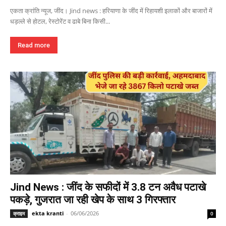
एकता क्रांति न्यूज, जींद। Jind news : हरियाणा के जींद में रिहायशी इलाकों और बाजारों में
धड़ल्ले से होटल, रेस्टोरेंट व ढाबे बिना किसी...
Read more
Jind News : जींद के सफीदों में 3.8 टन अवैध पटाखे
पकड़े, गुजरात जा रही खेप के साथ 3 गिरफ्तार
ekta kranti
-
06/06/2026
क्राइम
0