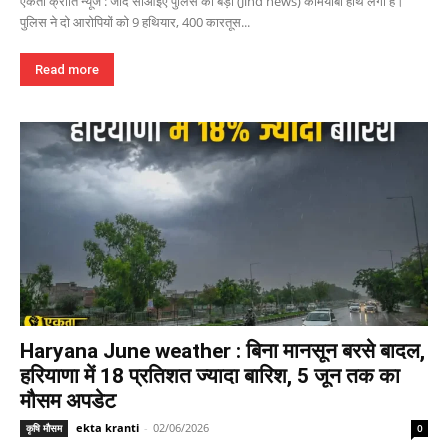
एकता क्रांति न्यूज : जींद सीआइए पुलिस को बड़ी (Jind news) कामयाबी हाथ लगी है।
पुलिस ने दो आरोपियों को 9 हथियार, 400 कारतूस...
Read more
Haryana June weather : बिना मानसून बरसे बादल,
हरियाणा में 18 प्रतिशत ज्यादा बारिश, 5 जून तक का
मौसम अपडेट
ekta kranti
-
02/06/2026
कृषि मौसम
0