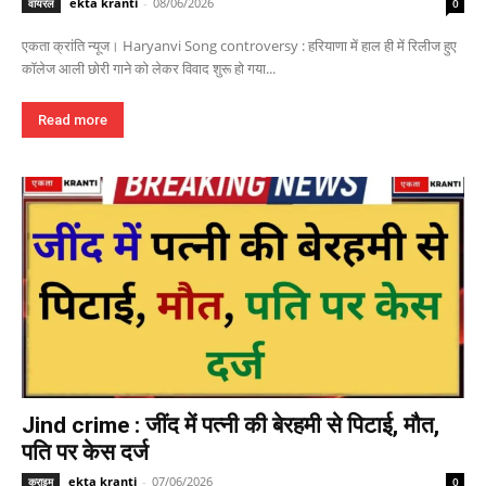
ekta kranti
-
08/06/2026
वायरल
0
एकता क्रांति न्यूज। Haryanvi Song controversy : हरियाणा में हाल ही में रिलीज हुए
कॉलेज आली छोरी गाने को लेकर विवाद शुरू हो गया...
Read more
Jind crime : जींद में पत्नी की बेरहमी से पिटाई, मौत,
पति पर केस दर्ज
ekta kranti
-
07/06/2026
क्राइम
0