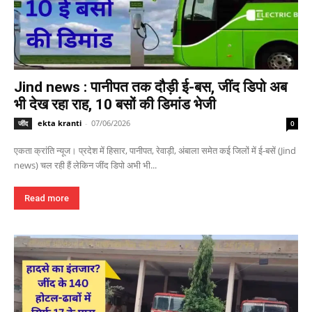
Jind news : पानीपत तक दौड़ी ई-बस, जींद डिपो अब
भी देख रहा राह, 10 बसों की डिमांड भेजी
ekta kranti
-
07/06/2026
जींद
0
एकता क्रांति न्यूज। प्रदेश में हिसार, पानीपत, रेवाड़ी, अंबाला समेत कई जिलों में ई-बसें (Jind
news) चल रही हैं लेकिन जींद डिपो अभी भी...
Read more