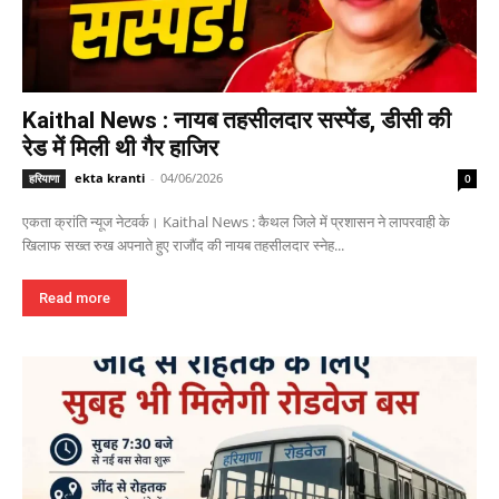
Kaithal News : नायब तहसीलदार सस्पेंड, डीसी की
रेड में मिली थी गैर हाजिर
ekta kranti
-
04/06/2026
हरियाणा
0
एकता क्रांति न्यूज नेटवर्क। Kaithal News : कैथल जिले में प्रशासन ने लापरवाही के
खिलाफ सख्त रुख अपनाते हुए राजौंद की नायब तहसीलदार स्नेह...
Read more