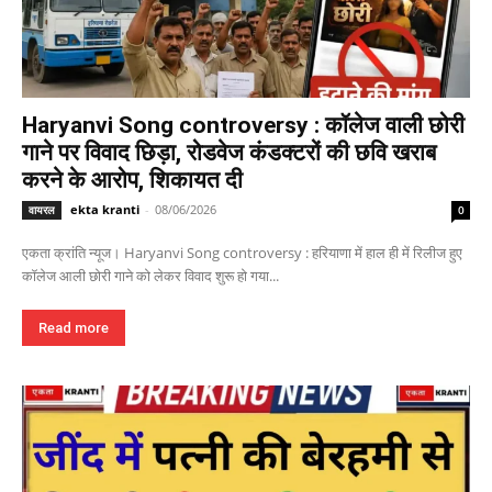
Haryanvi Song controversy : कॉलेज वाली छोरी
गाने पर विवाद छिड़ा, रोडवेज कंडक्टरों की छवि खराब
करने के आरोप, शिकायत दी
ekta kranti
-
08/06/2026
वायरल
0
एकता क्रांति न्यूज। Haryanvi Song controversy : हरियाणा में हाल ही में रिलीज हुए
कॉलेज आली छोरी गाने को लेकर विवाद शुरू हो गया...
Read more