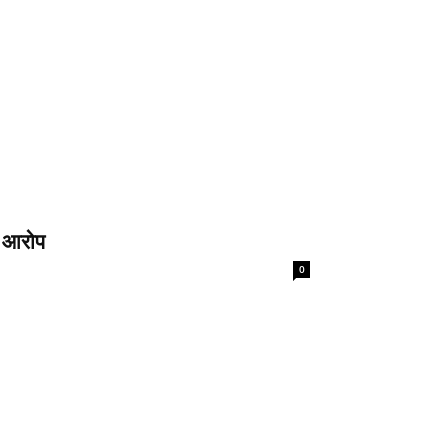
े आरोप
0