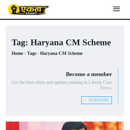
Tag:
Haryana CM Scheme
Home
Tags
Haryana CM Scheme
Become a member
Get the best offers and updates relating to Liberty Case
News.
﹢ SUBSCRIBE