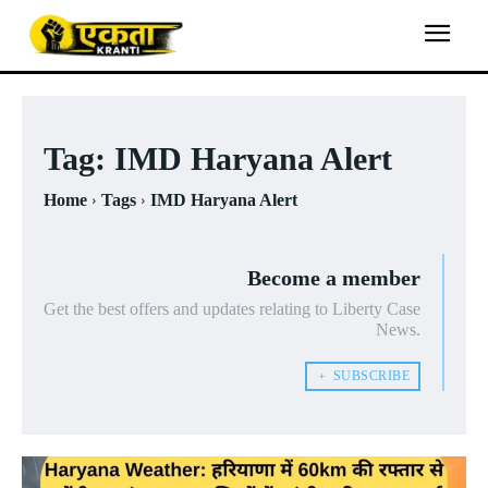
Tag:
IMD Haryana Alert
Home
Tags
IMD Haryana Alert
Become a member
Get the best offers and updates relating to Liberty Case
News.
﹢ SUBSCRIBE