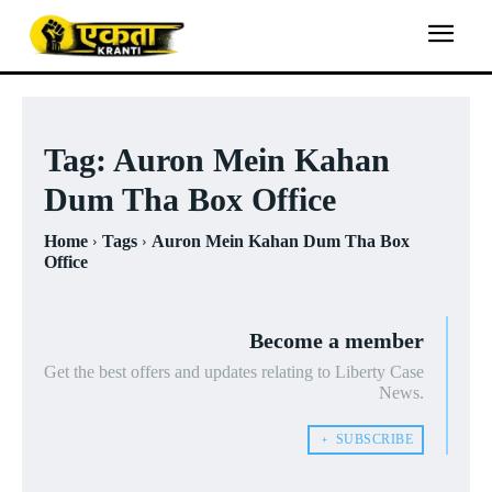
Tag:
Auron Mein Kahan
Dum Tha Box Office
Home
Tags
Auron Mein Kahan Dum Tha Box
Office
Become a member
Get the best offers and updates relating to Liberty Case
News.
﹢ SUBSCRIBE