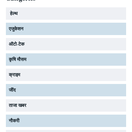
हेल्थ
एजुकेशन
ऑटो-टेक
कृषि मौसम
क्राइम
जींद
ताजा खबर
नौकरी