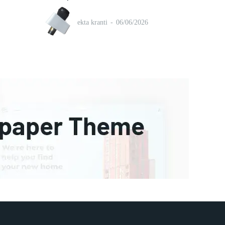
ekta kranti
-
06/06/2026