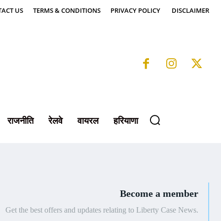
ACT US
TERMS & CONDITIONS
PRIVACY POLICY
DISCLAIMER
राजनीति
रेलवे
वायरल
हरियाणा
Become a member
Get the best offers and updates relating to Liberty Case News.