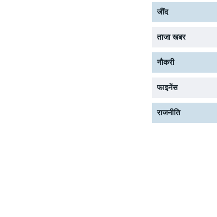
जींद
ताजा खबर
नौकरी
फाइनेंस
राजनीति