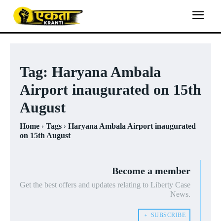
Tag:
Haryana Ambala
Airport inaugurated on 15th
August
Home
Tags
Haryana Ambala Airport inaugurated
on 15th August
Become a member
Get the best offers and updates relating to Liberty Case
News.
﹢ SUBSCRIBE