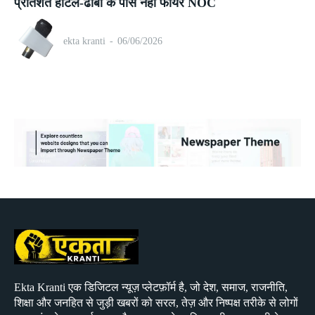
प्रतिशत होटल-ढाबों के पास नहीं फायर NOC
ekta kranti
-
06/06/2026
Ekta Kranti एक डिजिटल न्यूज़ प्लेटफ़ॉर्म है, जो देश, समाज, राजनीति,
शिक्षा और जनहित से जुड़ी खबरों को सरल, तेज़ और निष्पक्ष तरीके से लोगों