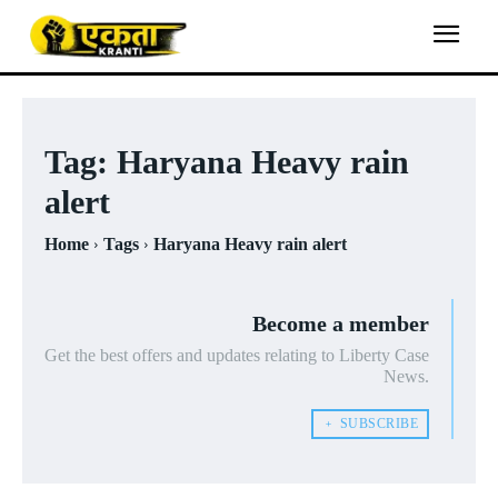
Tag:
Haryana Heavy rain
alert
Home
Tags
Haryana Heavy rain alert
Become a member
Get the best offers and updates relating to Liberty Case
News.
﹢ SUBSCRIBE