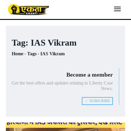
Tag:
IAS Vikram
Home
Tags
IAS Vikram
Become a member
Get the best offers and updates relating to Liberty Case
News.
﹢ SUBSCRIBE