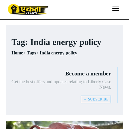
Tag:
India energy policy
Home
Tags
India energy policy
Become a member
Get the best offers and updates relating to Liberty Case
News.
﹢ SUBSCRIBE