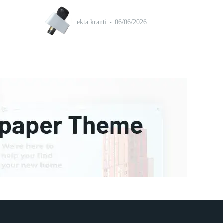
ekta kranti
-
06/06/2026