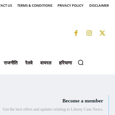
ACT US
TERMS & CONDITIONS
PRIVACY POLICY
DISCLAIMER
राजनीति
रेलवे
वायरल
हरियाणा
Become a member
Get the best offers and updates relating to Liberty Case News.