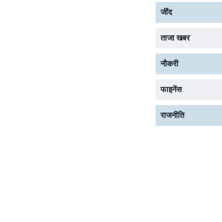
जींद
ताजा खबर
नौकरी
फाइनेंस
राजनीति