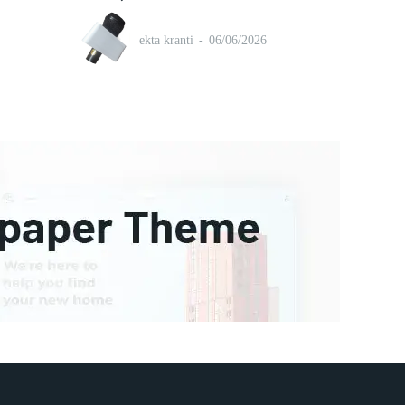
ekta kranti
-
06/06/2026