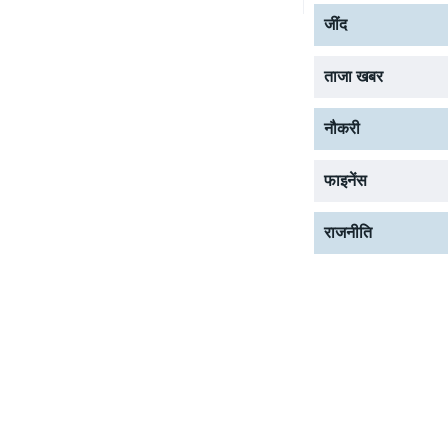
जींद
ताजा खबर
नौकरी
फाइनेंस
राजनीति