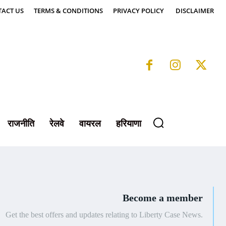
ACT US
TERMS & CONDITIONS
PRIVACY POLICY
DISCLAIMER
राजनीति
रेलवे
वायरल
हरियाणा
Become a member
Get the best offers and updates relating to Liberty Case News.