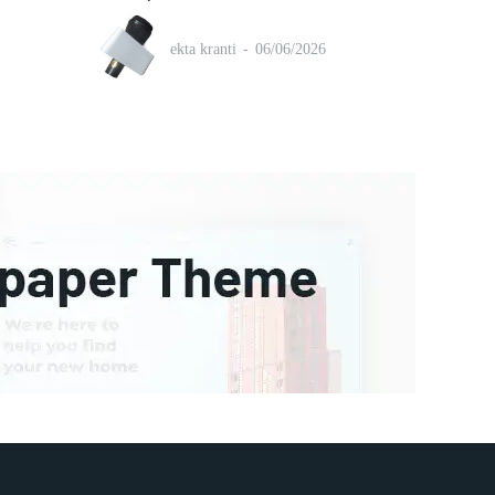
ekta kranti
-
06/06/2026