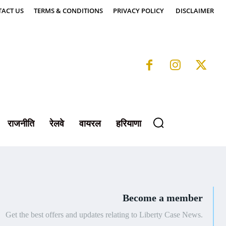
ACT US
TERMS & CONDITIONS
PRIVACY POLICY
DISCLAIMER
राजनीति
रेलवे
वायरल
हरियाणा
Become a member
Get the best offers and updates relating to Liberty Case News.