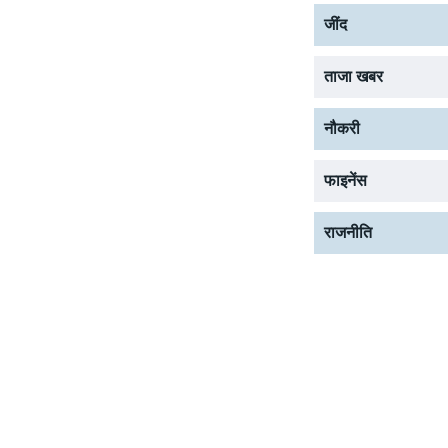
जींद
ताजा खबर
नौकरी
फाइनेंस
राजनीति