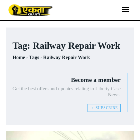
Tag:
Railway Repair Work
Home
Tags
Railway Repair Work
Become a member
Get the best offers and updates relating to Liberty Case
News.
﹢ SUBSCRIBE