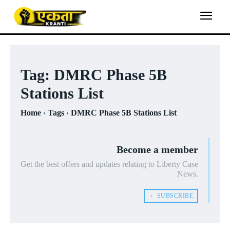
Tag:
DMRC Phase 5B
Stations List
Home
Tags
DMRC Phase 5B Stations List
Become a member
Get the best offers and updates relating to Liberty Case
News.
﹢ SUBSCRIBE