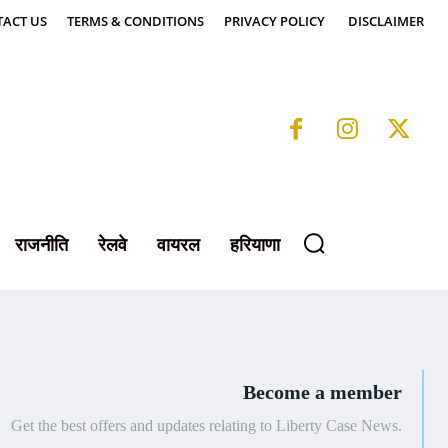
ACT US
TERMS & CONDITIONS
PRIVACY POLICY
DISCLAIMER
राजनीति
रेलवे
वायरल
हरियाणा
Become a member
Get the best offers and updates relating to Liberty Case News.