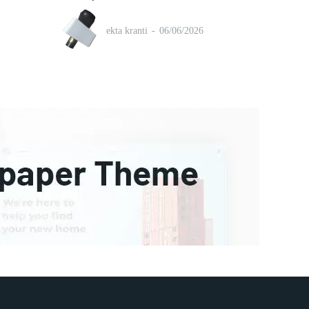
ekta kranti
-
06/06/2026