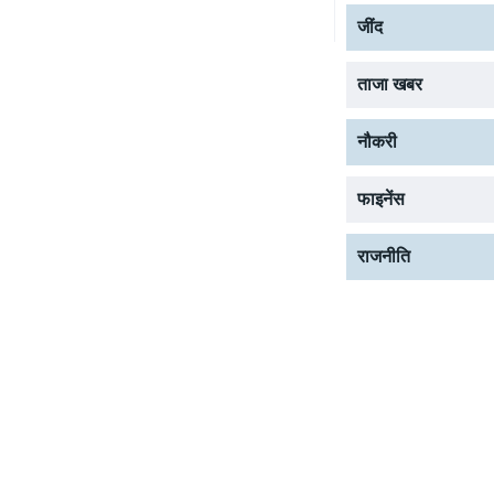
जींद
ताजा खबर
नौकरी
फाइनेंस
राजनीति