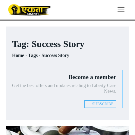
Tag:
Success Story
Home
Tags
Success Story
Become a member
Get the best offers and updates relating to Liberty Case
News.
﹢ SUBSCRIBE