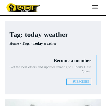
Tag:
today weather
Home
Tags
Today weather
Become a member
Get the best offers and updates relating to Liberty Case
News.
﹢ SUBSCRIBE