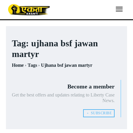
Tag:
ujhana bsf jawan
martyr
Home
Tags
Ujhana bsf jawan martyr
Become a member
Get the best offers and updates relating to Liberty Case
News.
﹢ SUBSCRIBE