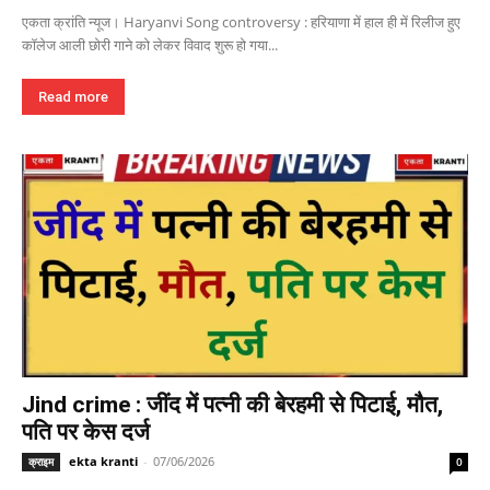
एकता क्रांति न्यूज। Haryanvi Song controversy : हरियाणा में हाल ही में रिलीज हुए
कॉलेज आली छोरी गाने को लेकर विवाद शुरू हो गया...
Read more
Jind crime : जींद में पत्नी की बेरहमी से पिटाई, मौत,
पति पर केस दर्ज
ekta kranti
-
07/06/2026
क्राइम
0