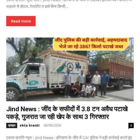
धड़ल्ले से होटल, रेस्टोरेंट व ढाबे बिना किसी...
Read more
Jind News : जींद के सफीदों में 3.8 टन अवैध पटाखे
पकड़े, गुजरात जा रही खेप के साथ 3 गिरफ्तार
ekta kranti
-
06/06/2026
क्राइम
0
एकता क्रांति न्यूज। Jind News : हरियाणा के जींद में CAI पुलिस ने बड़ी कार्रवाई करते हुए