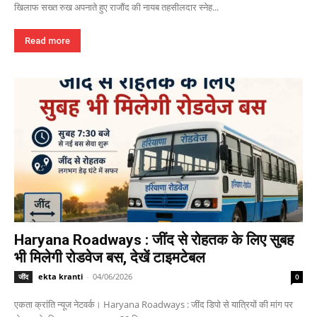
खिलाफ सख्त रुख अपनाते हुए राजौंद की नायब तहसीलदार स्नेह...
Read more
Haryana Roadways : जींद से रोहतक के लिए सुबह
भी मिलेगी रोडवेज बस, देखें टाइमटेबल
ekta kranti
-
04/06/2026
जींद
0
एकता क्रांति न्यूज नेटवर्क। Haryana Roadways : जींद डिपो से यात्रियों की मांग पर