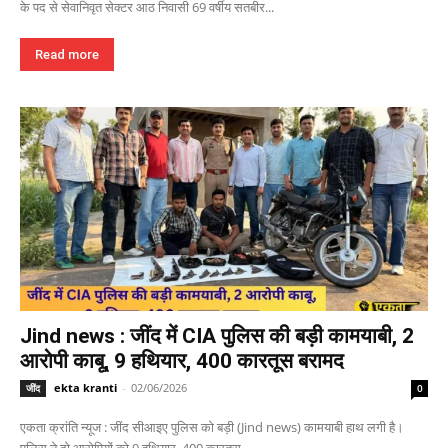
के पद से सेवानिवृत सेक्टर आठ निवासी 69 वर्षीय सतबीर...
Read more
Jind news : जींद में CIA पुलिस की बड़ी कामयाबी, 2
आरोपी काबू, 9 हथियार, 400 कारतूस बरामद
ekta kranti
-
02/06/2026
जींद
0
एकता क्रांति न्यूज : जींद सीआइए पुलिस को बड़ी (Jind news) कामयाबी हाथ लगी है।
पुलिस ने दो आरोपियों को 9 हथियार, 400 कारतूस...