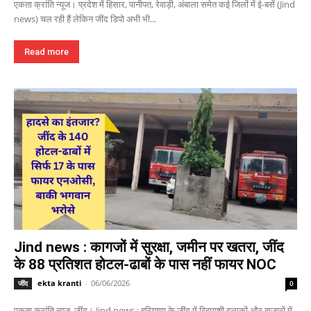
एकता क्रांति न्यूज। प्रदेश में हिसार, पानीपत, रेवाड़ी, अंबाला समेत कई जिलों में ई-बसें (Jind
news) चल रही हैं लेकिन जींद डिपो अभी भी...
Read more
Jind news : कागजों में सुरक्षा, जमीन पर खतरा, जींद
के 88 प्रतिशत होटल-ढाबों के पास नहीं फायर NOC
ekta kranti
-
06/06/2026
जींद
0
एकता क्रांति न्यूज, जींद। Jind news : हरियाणा के जींद में रिहायशी इलाकों और बाजारों में