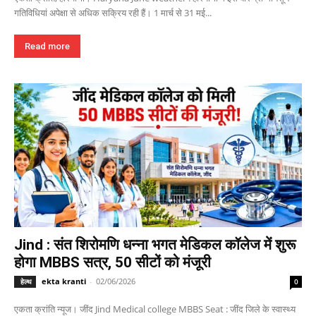
गतिविधियां अपेक्षा से अधिक सक्रिय रही हैं। 1 मार्च से 31 मई...
Read more
Jind : संत शिरोमणि धन्ना भगत मेडिकल कॉलेज में शुरू
होगा MBBS सत्र, 50 सीटों को मंजूरी
ekta kranti
-
02/06/2026
हेल्थ
0
एकता क्रांति न्यूज। जींद Jind Medical college MBBS Seat : जींद जिले के स्वास्थ्य