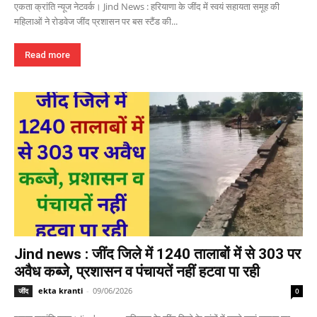
एकता क्रांति न्यूज नेटवर्क। Jind News : हरियाणा के जींद में स्वयं सहायता समूह की
महिलाओं ने रोडवेज जींद प्रशासन पर बस स्टैंड की...
Read more
Jind news : जींद जिले में 1240 तालाबों में से 303 पर
अवैध कब्जे, प्रशासन व पंचायतें नहीं हटवा पा रही
ekta kranti
-
09/06/2026
जींद
0