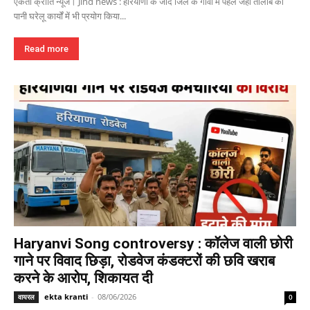
एकता क्रांति न्यूज। Jind news : हरियाणा के जींद जिले के गांवों में पहले जहां तालाब का
पानी घरेलू कार्यों में भी प्रयोग किया...
Read more
Haryanvi Song controversy : कॉलेज वाली छोरी
गाने पर विवाद छिड़ा, रोडवेज कंडक्टरों की छवि खराब
करने के आरोप, शिकायत दी
ekta kranti
-
08/06/2026
वायरल
0