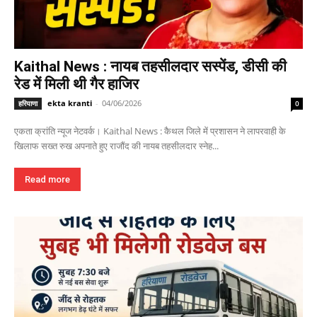
Kaithal News : नायब तहसीलदार सस्पेंड, डीसी की
रेड में मिली थी गैर हाजिर
ekta kranti
-
04/06/2026
हरियाणा
0
एकता क्रांति न्यूज नेटवर्क। Kaithal News : कैथल जिले में प्रशासन ने लापरवाही के
खिलाफ सख्त रुख अपनाते हुए राजौंद की नायब तहसीलदार स्नेह...
Read more