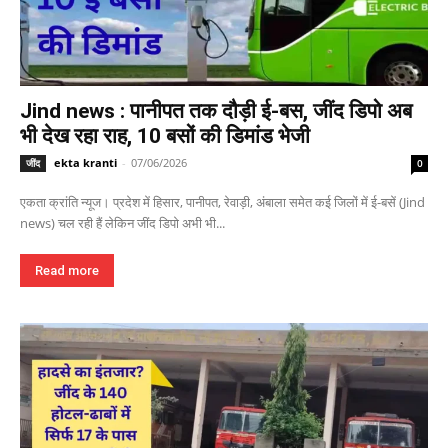
Jind news : पानीपत तक दौड़ी ई-बस, जींद डिपो अब
भी देख रहा राह, 10 बसों की डिमांड भेजी
ekta kranti
-
07/06/2026
जींद
0
एकता क्रांति न्यूज। प्रदेश में हिसार, पानीपत, रेवाड़ी, अंबाला समेत कई जिलों में ई-बसें (Jind
news) चल रही हैं लेकिन जींद डिपो अभी भी...
Read more