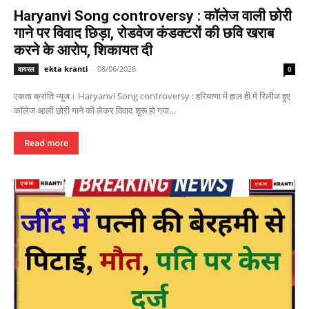
Haryanvi Song controversy : कॉलेज वाली छोरी
गाने पर विवाद छिड़ा, रोडवेज कंडक्टरों की छवि खराब
करने के आरोप, शिकायत दी
ekta kranti
-
08/06/2026
वायरल
0
एकता क्रांति न्यूज। Haryanvi Song controversy : हरियाणा में हाल ही में रिलीज हुए
कॉलेज आली छोरी गाने को लेकर विवाद शुरू हो गया...
Read more