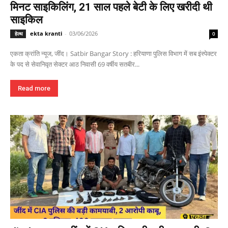
मिनट साइकिलिंग, 21 साल पहले बेटी के लिए खरीदी थी
साइकिल
ekta kranti
-
03/06/2026
हेल्थ
0
एकता क्रांति न्यूज, जींद। Satbir Bangar Story : हरियाणा पुलिस विभाग में सब इंस्पेक्टर
के पद से सेवानिवृत सेक्टर आठ निवासी 69 वर्षीय सतबीर...
Read more