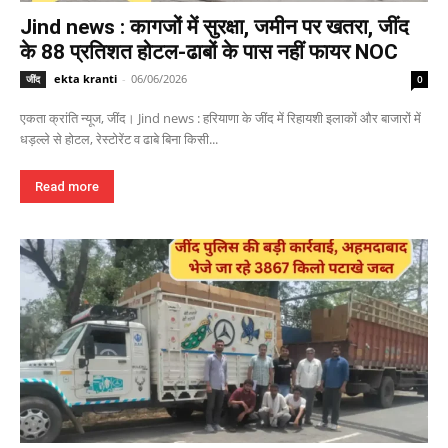
Jind news : कागजों में सुरक्षा, जमीन पर खतरा, जींद
के 88 प्रतिशत होटल-ढाबों के पास नहीं फायर NOC
ekta kranti
-
06/06/2026
जींद
0
एकता क्रांति न्यूज, जींद। Jind news : हरियाणा के जींद में रिहायशी इलाकों और बाजारों में
धड़ल्ले से होटल, रेस्टोरेंट व ढाबे बिना किसी...
Read more