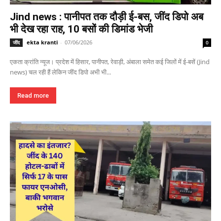
Jind news : पानीपत तक दौड़ी ई-बस, जींद डिपो अब
भी देख रहा राह, 10 बसों की डिमांड भेजी
ekta kranti
-
07/06/2026
जींद
0
एकता क्रांति न्यूज। प्रदेश में हिसार, पानीपत, रेवाड़ी, अंबाला समेत कई जिलों में ई-बसें (Jind
news) चल रही हैं लेकिन जींद डिपो अभी भी...
Read more