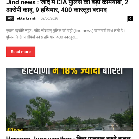
Jind news : जींद में CIA पुलिस की बड़ी कामयाबी, 2
आरोपी काबू, 9 हथियार, 400 कारतूस बरामद
ekta kranti
-
02/06/2026
जींद
0
एकता क्रांति न्यूज : जींद सीआइए पुलिस को बड़ी (Jind news) कामयाबी हाथ लगी है।
पुलिस ने दो आरोपियों को 9 हथियार, 400 कारतूस...
Read more
Haryana June weather : बिना मानसून बरसे बादल,