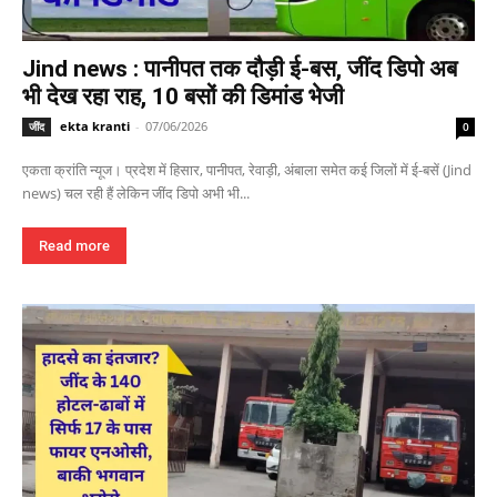
Jind news : पानीपत तक दौड़ी ई-बस, जींद डिपो अब
भी देख रहा राह, 10 बसों की डिमांड भेजी
ekta kranti
-
07/06/2026
जींद
0
एकता क्रांति न्यूज। प्रदेश में हिसार, पानीपत, रेवाड़ी, अंबाला समेत कई जिलों में ई-बसें (Jind
news) चल रही हैं लेकिन जींद डिपो अभी भी...
Read more