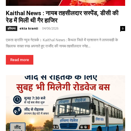
Kaithal News : नायब तहसीलदार सस्पेंड, डीसी की
रेड में मिली थी गैर हाजिर
ekta kranti
-
04/06/2026
हरियाणा
0
एकता क्रांति न्यूज नेटवर्क। Kaithal News : कैथल जिले में प्रशासन ने लापरवाही के
खिलाफ सख्त रुख अपनाते हुए राजौंद की नायब तहसीलदार स्नेह...
Read more