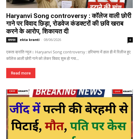
Haryanvi Song controversy : कॉलेज वाली छोरी
गाने पर विवाद छिड़ा, रोडवेज कंडक्टरों की छवि खराब
करने के आरोप, शिकायत दी
ekta kranti
-
08/06/2026
वायरल
0
एकता क्रांति न्यूज। Haryanvi Song controversy : हरियाणा में हाल ही में रिलीज हुए
कॉलेज आली छोरी गाने को लेकर विवाद शुरू हो गया...
Read more