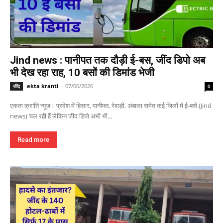
Jind news : पानीपत तक दौड़ी ई-बस, जींद डिपो अब
भी देख रहा राह, 10 बसों की डिमांड भेजी
ekta kranti
-
07/06/2026
जींद
0
एकता क्रांति न्यूज। प्रदेश में हिसार, पानीपत, रेवाड़ी, अंबाला समेत कई जिलों में ई-बसें (Jind
news) चल रही हैं लेकिन जींद डिपो अभी भी...
Read more