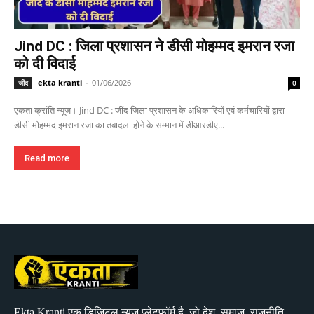
Jind DC : जिला प्रशासन ने डीसी मोहम्मद इमरान रजा
को दी विदाई
ekta kranti
-
01/06/2026
जींद
0
एकता क्रांति न्यूज। Jind DC : जींद जिला प्रशासन के अधिकारियों एवं कर्मचारियों द्वारा
डीसी मोहम्मद इमरान रजा का तबादला होने के सम्मान में डीआरडीए...
Read more
Ekta Kranti एक डिजिटल न्यूज़ प्लेटफ़ॉर्म है, जो देश, समाज, राजनीति,