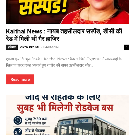
Kaithal News : नायब तहसीलदार सस्पेंड, डीसी की
रेड में मिली थी गैर हाजिर
ekta kranti
-
04/06/2026
हरियाणा
0
एकता क्रांति न्यूज नेटवर्क। Kaithal News : कैथल जिले में प्रशासन ने लापरवाही के
खिलाफ सख्त रुख अपनाते हुए राजौंद की नायब तहसीलदार स्नेह...
Read more