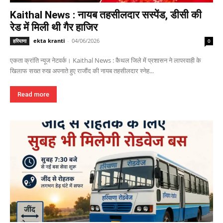
Kaithal News : नायब तहसीलदार सस्पेंड, डीसी की
रेड में मिली थी गैर हाजिर
ekta kranti
-
04/06/2026
हरियाणा
0
एकता क्रांति न्यूज नेटवर्क। Kaithal News : कैथल जिले में प्रशासन ने लापरवाही के
खिलाफ सख्त रुख अपनाते हुए राजौंद की नायब तहसीलदार स्नेह...
Read more