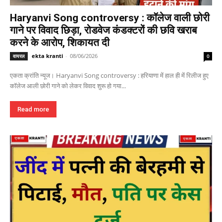
Haryanvi Song controversy : कॉलेज वाली छोरी
गाने पर विवाद छिड़ा, रोडवेज कंडक्टरों की छवि खराब
करने के आरोप, शिकायत दी
ekta kranti
-
08/06/2026
वायरल
0
एकता क्रांति न्यूज। Haryanvi Song controversy : हरियाणा में हाल ही में रिलीज हुए
कॉलेज आली छोरी गाने को लेकर विवाद शुरू हो गया...
Read more