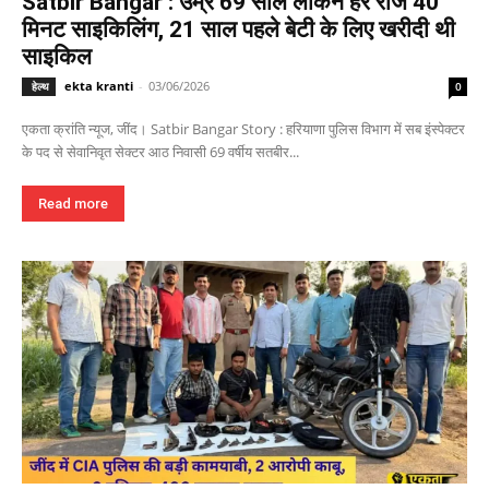
Satbir Bangar : उम्र 69 साल लेकिन हर रोज 40
मिनट साइकिलिंग, 21 साल पहले बेटी के लिए खरीदी थी
साइकिल
ekta kranti
-
03/06/2026
हेल्थ
0
एकता क्रांति न्यूज, जींद। Satbir Bangar Story : हरियाणा पुलिस विभाग में सब इंस्पेक्टर
के पद से सेवानिवृत सेक्टर आठ निवासी 69 वर्षीय सतबीर...
Read more