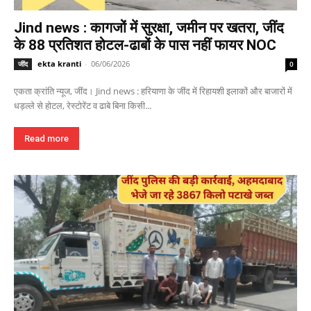
Jind news : कागजों में सुरक्षा, जमीन पर खतरा, जींद
के 88 प्रतिशत होटल-ढाबों के पास नहीं फायर NOC
ekta kranti
-
06/06/2026
जींद
0
एकता क्रांति न्यूज, जींद। Jind news : हरियाणा के जींद में रिहायशी इलाकों और बाजारों में
धड़ल्ले से होटल, रेस्टोरेंट व ढाबे बिना किसी...
Read more