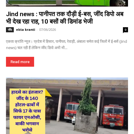
Jind news : पानीपत तक दौड़ी ई-बस, जींद डिपो अब
भी देख रहा राह, 10 बसों की डिमांड भेजी
ekta kranti
-
07/06/2026
जींद
0
एकता क्रांति न्यूज। प्रदेश में हिसार, पानीपत, रेवाड़ी, अंबाला समेत कई जिलों में ई-बसें (Jind
news) चल रही हैं लेकिन जींद डिपो अभी भी...
Read more