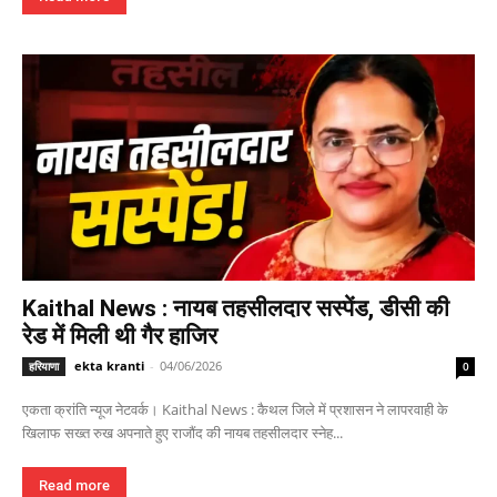
Kaithal News : नायब तहसीलदार सस्पेंड, डीसी की
रेड में मिली थी गैर हाजिर
ekta kranti
-
04/06/2026
हरियाणा
0
एकता क्रांति न्यूज नेटवर्क। Kaithal News : कैथल जिले में प्रशासन ने लापरवाही के
खिलाफ सख्त रुख अपनाते हुए राजौंद की नायब तहसीलदार स्नेह...
Read more