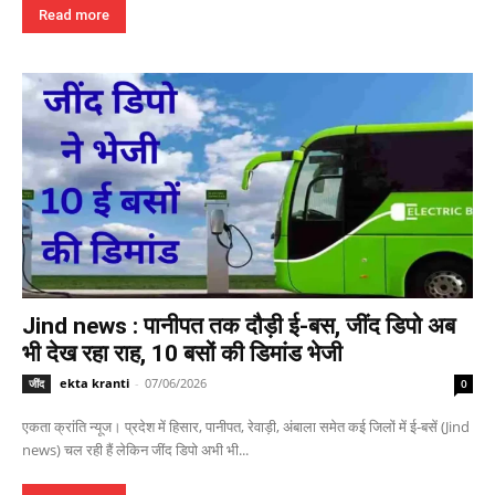
Read more
Jind news : पानीपत तक दौड़ी ई-बस, जींद डिपो अब
भी देख रहा राह, 10 बसों की डिमांड भेजी
ekta kranti
-
07/06/2026
जींद
0
एकता क्रांति न्यूज। प्रदेश में हिसार, पानीपत, रेवाड़ी, अंबाला समेत कई जिलों में ई-बसें (Jind
news) चल रही हैं लेकिन जींद डिपो अभी भी...