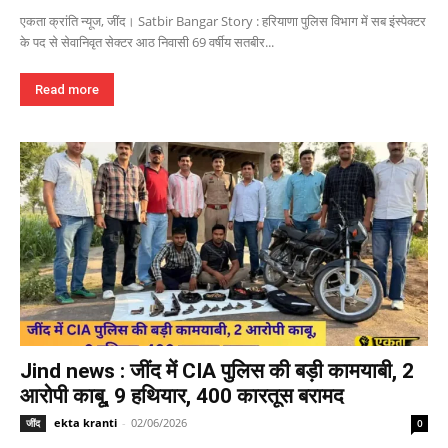
एकता क्रांति न्यूज, जींद। Satbir Bangar Story : हरियाणा पुलिस विभाग में सब इंस्पेक्टर
के पद से सेवानिवृत सेक्टर आठ निवासी 69 वर्षीय सतबीर...
Read more
Jind news : जींद में CIA पुलिस की बड़ी कामयाबी, 2
आरोपी काबू, 9 हथियार, 400 कारतूस बरामद
ekta kranti
-
02/06/2026
जींद
0