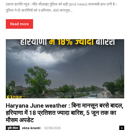
एकता क्रांति न्यूज : जींद सीआइए पुलिस को बड़ी (Jind news) कामयाबी हाथ लगी है।
पुलिस ने दो आरोपियों को 9 हथियार, 400 कारतूस...
Read more
Haryana June weather : बिना मानसून बरसे बादल,
हरियाणा में 18 प्रतिशत ज्यादा बारिश, 5 जून तक का
मौसम अपडेट
ekta kranti
-
02/06/2026
कृषि मौसम
0