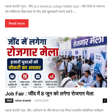
एकता क्रांति न्यूज। जींद Jind Medical college MBBS Seat : जींद जिले के स्वास्थ्य
और चिकित्सा शिक्षा क्षेत्र के लिए बड़ी खुशखबरी सामने आई है।...
Read more
Job Fair : जींद में 8 जून को लगेगा रोजगार मेला
ekta kranti
-
02/06/2026
नौकरी
0
एकता क्रांति न्यूज, जींद।हरियाणा के जींद कैथल रोड स्थित राजकीय औद्योगिक प्रशिक्षण