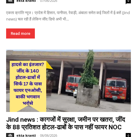
ekta kranti
-
07/06/2026
जींद
0
एकता क्रांति न्यूज। प्रदेश में हिसार, पानीपत, रेवाड़ी, अंबाला समेत कई जिलों में ई-बसें (Jind
news) चल रही हैं लेकिन जींद डिपो अभी भी...
Read more
Jind news : कागजों में सुरक्षा, जमीन पर खतरा, जींद
के 88 प्रतिशत होटल-ढाबों के पास नहीं फायर NOC
ekta kranti
-
06/06/2026
जींद
0