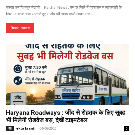
एकता क्रांति न्यूज नेटवर्क। Kaithal News : कैथल जिले में प्रशासन ने लापरवाही के
खिलाफ सख्त रुख अपनाते हुए राजौंद की नायब तहसीलदार स्नेह...
Read more
Haryana Roadways : जींद से रोहतक के लिए सुबह
भी मिलेगी रोडवेज बस, देखें टाइमटेबल
ekta kranti
-
04/06/2026
जींद
0