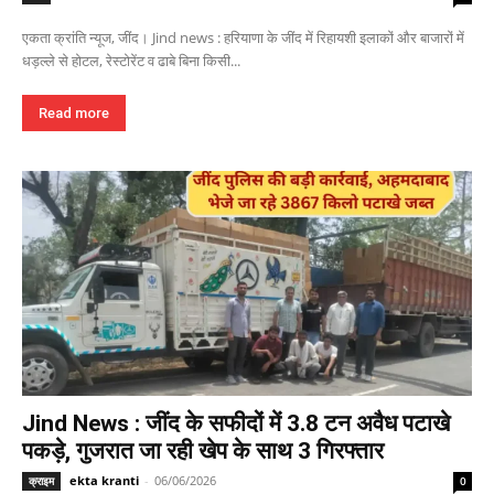
एकता क्रांति न्यूज, जींद। Jind news : हरियाणा के जींद में रिहायशी इलाकों और बाजारों में
धड़ल्ले से होटल, रेस्टोरेंट व ढाबे बिना किसी...
Read more
Jind News : जींद के सफीदों में 3.8 टन अवैध पटाखे
पकड़े, गुजरात जा रही खेप के साथ 3 गिरफ्तार
ekta kranti
-
06/06/2026
क्राइम
0