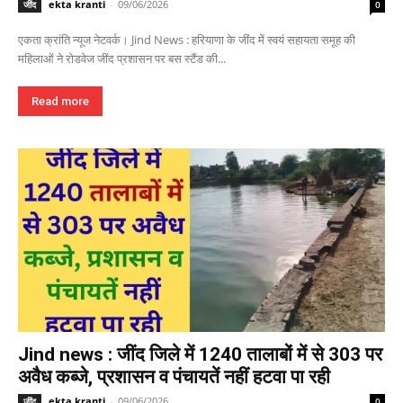
ekta kranti
-
09/06/2026
जींद
0
एकता क्रांति न्यूज नेटवर्क। Jind News : हरियाणा के जींद में स्वयं सहायता समूह की
महिलाओं ने रोडवेज जींद प्रशासन पर बस स्टैंड की...
Read more
Jind news : जींद जिले में 1240 तालाबों में से 303 पर
अवैध कब्जे, प्रशासन व पंचायतें नहीं हटवा पा रही
ekta kranti
-
09/06/2026
जींद
0