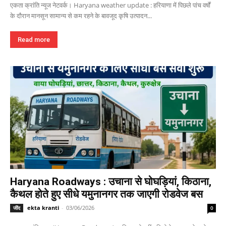
एकता क्रांति न्यूज नेटवर्क। Haryana weather update : हरियाणा में पिछले पांच वर्षों
के दौरान मानसून सामान्य से कम रहने के बावजूद कृषि उत्पादन...
Read more
Haryana Roadways : उचाना से घोघड़ियां, किठाना,
कैथल होते हुए सीधे यमुनानगर तक जाएगी रोडवेज बस
ekta kranti
-
03/06/2026
जींद
0