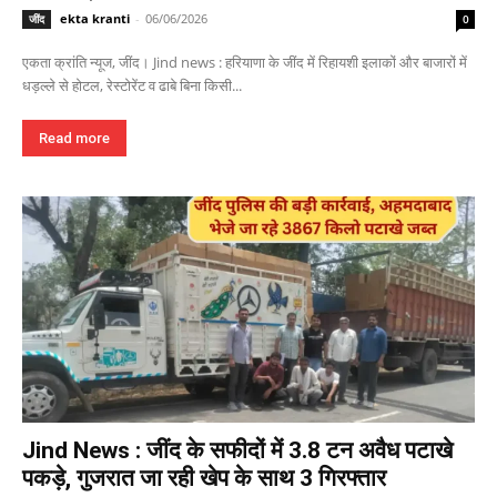
ekta kranti
-
06/06/2026
जींद
0
एकता क्रांति न्यूज, जींद। Jind news : हरियाणा के जींद में रिहायशी इलाकों और बाजारों में
धड़ल्ले से होटल, रेस्टोरेंट व ढाबे बिना किसी...
Read more
Jind News : जींद के सफीदों में 3.8 टन अवैध पटाखे
पकड़े, गुजरात जा रही खेप के साथ 3 गिरफ्तार