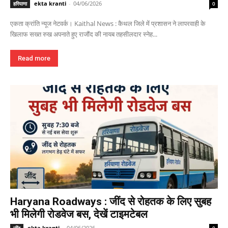
ekta kranti
-
04/06/2026
हरियाणा
0
एकता क्रांति न्यूज नेटवर्क। Kaithal News : कैथल जिले में प्रशासन ने लापरवाही के
खिलाफ सख्त रुख अपनाते हुए राजौंद की नायब तहसीलदार स्नेह...
Read more
Haryana Roadways : जींद से रोहतक के लिए सुबह
भी मिलेगी रोडवेज बस, देखें टाइमटेबल
ekta kranti
-
04/06/2026