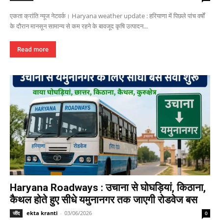
एकता क्रांति न्यूज नेटवर्क। Haryana weather update : हरियाणा में पिछले पांच वर्षों
के दौरान मानसून सामान्य से कम रहने के बावजूद कृषि उत्पादन...
Read more
Haryana Roadways : उचाना से घोघड़ियां, किठाना,
कैथल होते हुए सीधे यमुनानगर तक जाएगी रोडवेज बस
ekta kranti
-
03/06/2026
जींद
0