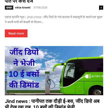
पति पर केस दर्ज
ekta kranti
-
07/06/2026
क्राइम
0
एकता क्रांति न्यूज। Jind crime : जींद जिले के गांव कालवा में कहासुनी के चलते एक युवक
ने अपनी पत्नी की बेरहमी से पीटकर...
Read more
Jind news : पानीपत तक दौड़ी ई-बस, जींद डिपो अब
भी देख रहा राह, 10 बसों की डिमांड भेजी