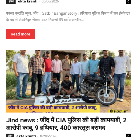
ekta kranti
-
03/06/2026
हेल्थ
0
एकता क्रांति न्यूज, जींद। Satbir Bangar Story : हरियाणा पुलिस विभाग में सब इंस्पेक्टर
के पद से सेवानिवृत सेक्टर आठ निवासी 69 वर्षीय सतबीर...
Read more
Jind news : जींद में CIA पुलिस की बड़ी कामयाबी, 2
आरोपी काबू, 9 हथियार, 400 कारतूस बरामद
ekta kranti
-
02/06/2026
जींद
0