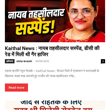
Kaithal News : नायब तहसीलदार सस्पेंड, डीसी की
रेड में मिली थी गैर हाजिर
ekta kranti
-
04/06/2026
हरियाणा
0
एकता क्रांति न्यूज नेटवर्क। Kaithal News : कैथल जिले में प्रशासन ने लापरवाही के
खिलाफ सख्त रुख अपनाते हुए राजौंद की नायब तहसीलदार स्नेह...
Read more