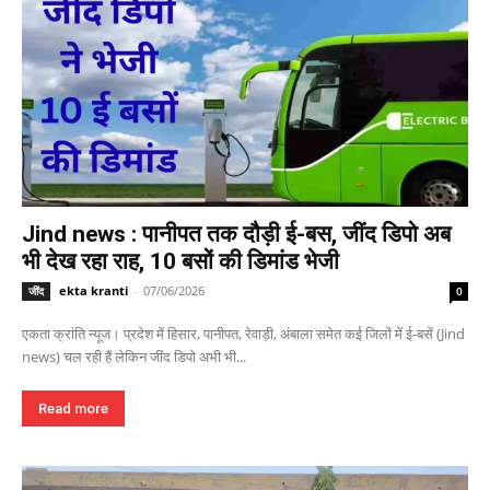
Jind news : पानीपत तक दौड़ी ई-बस, जींद डिपो अब
भी देख रहा राह, 10 बसों की डिमांड भेजी
ekta kranti
-
07/06/2026
जींद
0
एकता क्रांति न्यूज। प्रदेश में हिसार, पानीपत, रेवाड़ी, अंबाला समेत कई जिलों में ई-बसें (Jind
news) चल रही हैं लेकिन जींद डिपो अभी भी...
Read more