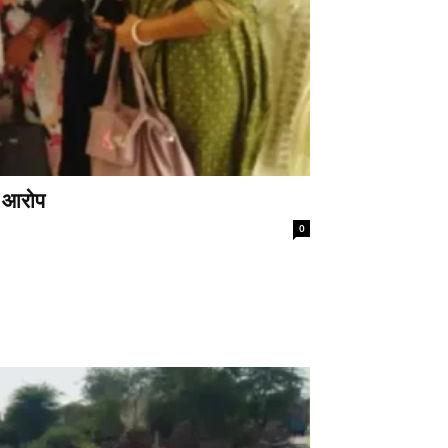
े आरोप
0