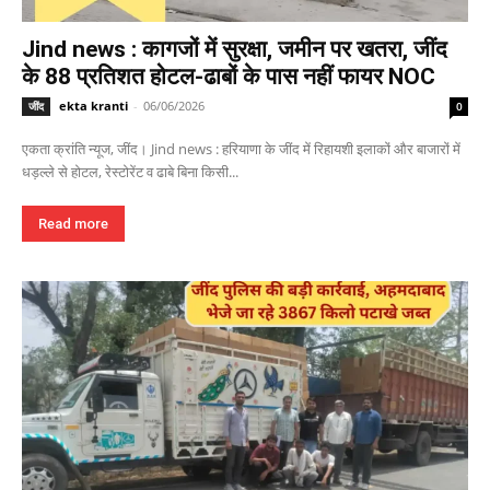
Jind news : कागजों में सुरक्षा, जमीन पर खतरा, जींद
के 88 प्रतिशत होटल-ढाबों के पास नहीं फायर NOC
ekta kranti
-
06/06/2026
जींद
0
एकता क्रांति न्यूज, जींद। Jind news : हरियाणा के जींद में रिहायशी इलाकों और बाजारों में
धड़ल्ले से होटल, रेस्टोरेंट व ढाबे बिना किसी...
Read more