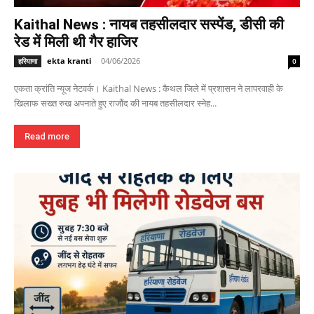
Kaithal News : नायब तहसीलदार सस्पेंड, डीसी की
रेड में मिली थी गैर हाजिर
ekta kranti
-
04/06/2026
हरियाणा
0
एकता क्रांति न्यूज नेटवर्क। Kaithal News : कैथल जिले में प्रशासन ने लापरवाही के
खिलाफ सख्त रुख अपनाते हुए राजौंद की नायब तहसीलदार स्नेह...
Read more