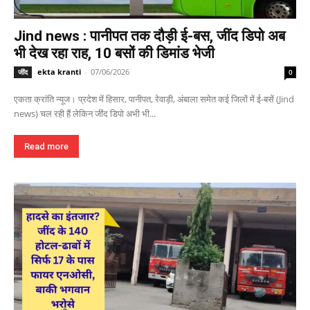
Jind news : पानीपत तक दौड़ी ई-बस, जींद डिपो अब
भी देख रहा राह, 10 बसों की डिमांड भेजी
ekta kranti
-
07/06/2026
जींद
0
एकता क्रांति न्यूज। प्रदेश में हिसार, पानीपत, रेवाड़ी, अंबाला समेत कई जिलों में ई-बसें (Jind
news) चल रही हैं लेकिन जींद डिपो अभी भी...
Read more