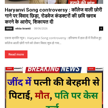
Haryanvi Song controversy : कॉलेज वाली छोरी
गाने पर विवाद छिड़ा, रोडवेज कंडक्टरों की छवि खराब
करने के आरोप, शिकायत दी
ekta kranti
-
08/06/2026
वायरल
0
एकता क्रांति न्यूज। Haryanvi Song controversy : हरियाणा में हाल ही में रिलीज हुए
कॉलेज आली छोरी गाने को लेकर विवाद शुरू हो गया...
Read more