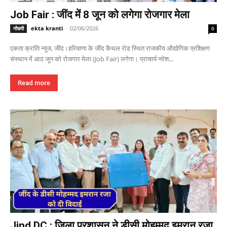
Job Fair : जींद में 8 जून को लगेगा रोजगार मेला
ekta kranti
-
02/06/2026
नौकरी
0
एकता क्रांति न्यूज, जींद।हरियाणा के जींद कैथल रोड स्थित राजकीय औद्योगिक प्रशिक्षण
संस्थान में आठ जून को रोजगार मेला (Job Fair) लगेगा। प्राचार्य नरेश...
Read more
Jind DC : जिला प्रशासन ने डीसी मोहम्मद इमरान रजा