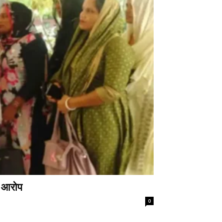
े आरोप
0