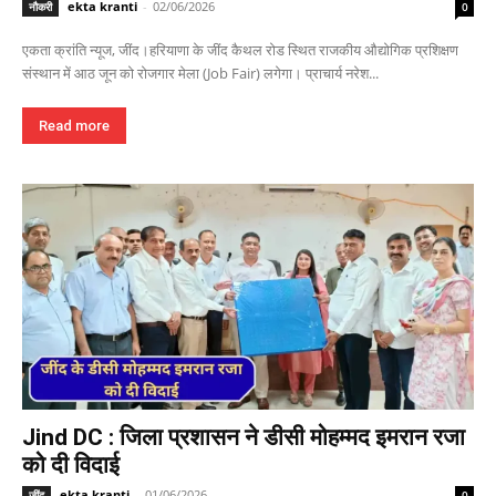
ekta kranti
-
02/06/2026
नौकरी
0
एकता क्रांति न्यूज, जींद।हरियाणा के जींद कैथल रोड स्थित राजकीय औद्योगिक प्रशिक्षण
संस्थान में आठ जून को रोजगार मेला (Job Fair) लगेगा। प्राचार्य नरेश...
Read more
Jind DC : जिला प्रशासन ने डीसी मोहम्मद इमरान रजा
को दी विदाई
ekta kranti
-
01/06/2026
जींद
0