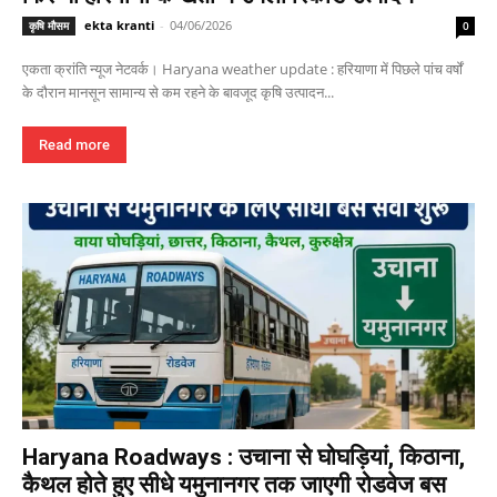
ekta kranti
-
04/06/2026
कृषि मौसम
0
एकता क्रांति न्यूज नेटवर्क। Haryana weather update : हरियाणा में पिछले पांच वर्षों
के दौरान मानसून सामान्य से कम रहने के बावजूद कृषि उत्पादन...
Read more
Haryana Roadways : उचाना से घोघड़ियां, किठाना,
कैथल होते हुए सीधे यमुनानगर तक जाएगी रोडवेज बस