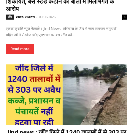
शिकायत, बस स्टैंड कैंटीन की बोली में मिलीभगत के
आरोप
ekta kranti
-
09/06/2026
जींद
0
एकता क्रांति न्यूज नेटवर्क। Jind News : हरियाणा के जींद में स्वयं सहायता समूह की
महिलाओं ने रोडवेज जींद प्रशासन पर बस स्टैंड की...
Read more
Jind news : जींद जिले में 1240 तालाबों में से 303 पर