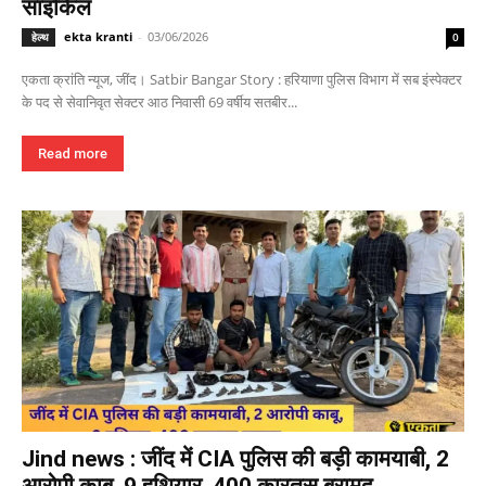
साइकिल
ekta kranti
-
03/06/2026
हेल्थ
0
एकता क्रांति न्यूज, जींद। Satbir Bangar Story : हरियाणा पुलिस विभाग में सब इंस्पेक्टर
के पद से सेवानिवृत सेक्टर आठ निवासी 69 वर्षीय सतबीर...
Read more
Jind news : जींद में CIA पुलिस की बड़ी कामयाबी, 2
आरोपी काबू, 9 हथियार, 400 कारतूस बरामद