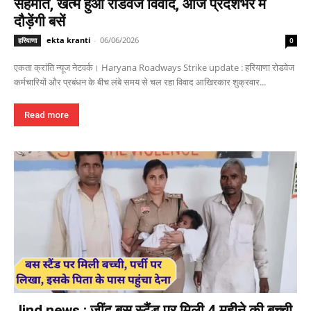
सहमति, खत्म हुआ रोडवेज विवाद, आज प्रदेशभर में
दौड़ेंगी बसें
ekta kranti
-
06/06/2026
हरियाणा
0
एकता क्रांति न्यूज नेटवर्क। Haryana Roadways Strike update : हरियाणा रोडवेज
कर्मचारियों और प्रबंधन के बीच लंबे समय से चल रहा विवाद आखिरकार शुक्रवार...
Read more
Jind news : जींद बस स्टैंड पर मिली 4 महीने की बच्ची,