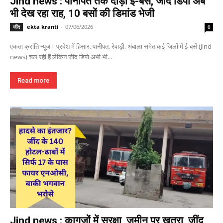
Jind news : पानीपत तक दौड़ी ई-बस, जींद डिपो अब
भी देख रहा राह, 10 बसों की डिमांड भेजी
ekta kranti
-
07/06/2026
जींद
0
एकता क्रांति न्यूज। प्रदेश में हिसार, पानीपत, रेवाड़ी, अंबाला समेत कई जिलों में ई-बसें (Jind
news) चल रही हैं लेकिन जींद डिपो अभी भी...
Read more
Jind news : कागजों में सुरक्षा, जमीन पर खतरा, जींद