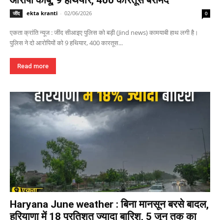
ekta kranti
-
02/06/2026
जींद
0
एकता क्रांति न्यूज : जींद सीआइए पुलिस को बड़ी (Jind news) कामयाबी हाथ लगी है।
पुलिस ने दो आरोपियों को 9 हथियार, 400 कारतूस...
Read more
Haryana June weather : बिना मानसून बरसे बादल,
हरियाणा में 18 प्रतिशत ज्यादा बारिश, 5 जून तक का