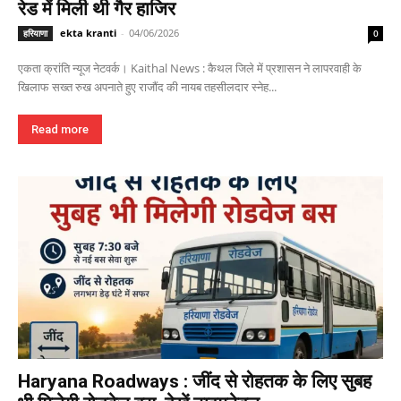
रेड में मिली थी गैर हाजिर
ekta kranti
-
04/06/2026
हरियाणा
0
एकता क्रांति न्यूज नेटवर्क। Kaithal News : कैथल जिले में प्रशासन ने लापरवाही के
खिलाफ सख्त रुख अपनाते हुए राजौंद की नायब तहसीलदार स्नेह...
Read more
Haryana Roadways : जींद से रोहतक के लिए सुबह