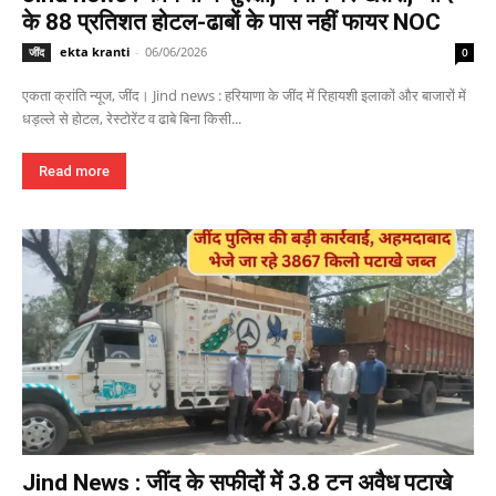
के 88 प्रतिशत होटल-ढाबों के पास नहीं फायर NOC
ekta kranti
-
06/06/2026
जींद
0
एकता क्रांति न्यूज, जींद। Jind news : हरियाणा के जींद में रिहायशी इलाकों और बाजारों में
धड़ल्ले से होटल, रेस्टोरेंट व ढाबे बिना किसी...
Read more
Jind News : जींद के सफीदों में 3.8 टन अवैध पटाखे