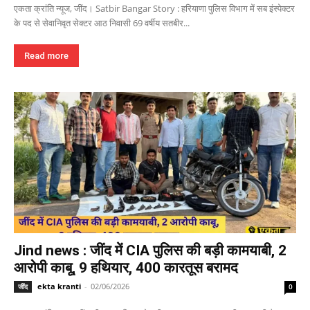
एकता क्रांति न्यूज, जींद। Satbir Bangar Story : हरियाणा पुलिस विभाग में सब इंस्पेक्टर
के पद से सेवानिवृत सेक्टर आठ निवासी 69 वर्षीय सतबीर...
Read more
Jind news : जींद में CIA पुलिस की बड़ी कामयाबी, 2
आरोपी काबू, 9 हथियार, 400 कारतूस बरामद
ekta kranti
-
02/06/2026
जींद
0