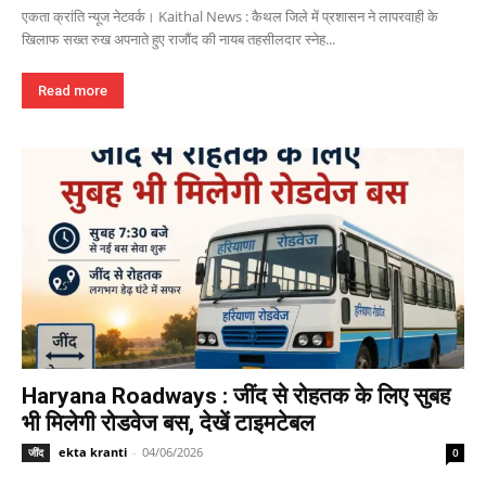
एकता क्रांति न्यूज नेटवर्क। Kaithal News : कैथल जिले में प्रशासन ने लापरवाही के
खिलाफ सख्त रुख अपनाते हुए राजौंद की नायब तहसीलदार स्नेह...
Read more
Haryana Roadways : जींद से रोहतक के लिए सुबह
भी मिलेगी रोडवेज बस, देखें टाइमटेबल
ekta kranti
-
04/06/2026
जींद
0