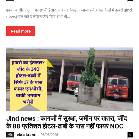
एकता क्रांति न्यूज। प्रदेश में हिसार, पानीपत, रेवाड़ी, अंबाला समेत कई जिलों में ई-बसें (Jind
news) चल रही हैं लेकिन जींद डिपो अभी भी...
Read more
Jind news : कागजों में सुरक्षा, जमीन पर खतरा, जींद
के 88 प्रतिशत होटल-ढाबों के पास नहीं फायर NOC
ekta kranti
-
06/06/2026
जींद
0