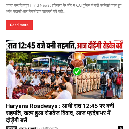
एकता क्रांति न्यूज। Jind News : हरियाणा के जींद में CAI पुलिस ने बड़ी कार्रवाई करते हुए
अवैध पटाखों और विस्फोटक सामग्री की बड़ी...
Read more
Haryana Roadways : आधी रात 12:45 पर बनी
सहमति, खत्म हुआ रोडवेज विवाद, आज प्रदेशभर में
दौड़ेंगी बसें
ekta kranti
-
06/06/2026
हरियाणा
0