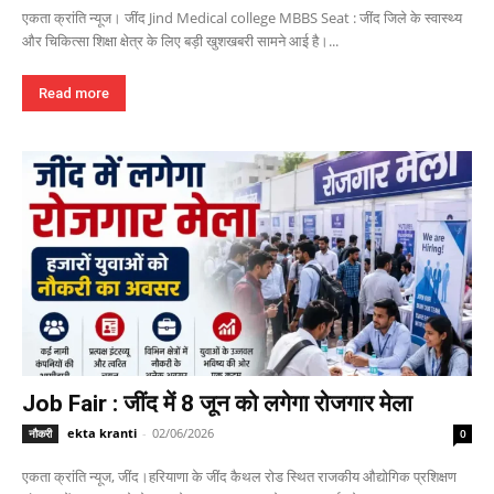
एकता क्रांति न्यूज। जींद Jind Medical college MBBS Seat : जींद जिले के स्वास्थ्य
और चिकित्सा शिक्षा क्षेत्र के लिए बड़ी खुशखबरी सामने आई है।...
Read more
Job Fair : जींद में 8 जून को लगेगा रोजगार मेला
ekta kranti
-
02/06/2026
नौकरी
0
एकता क्रांति न्यूज, जींद।हरियाणा के जींद कैथल रोड स्थित राजकीय औद्योगिक प्रशिक्षण