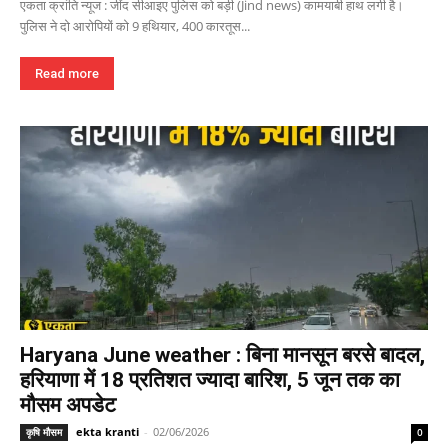
एकता क्रांति न्यूज : जींद सीआइए पुलिस को बड़ी (Jind news) कामयाबी हाथ लगी है।
पुलिस ने दो आरोपियों को 9 हथियार, 400 कारतूस...
Read more
Haryana June weather : बिना मानसून बरसे बादल,
हरियाणा में 18 प्रतिशत ज्यादा बारिश, 5 जून तक का
मौसम अपडेट
ekta kranti
-
02/06/2026
कृषि मौसम
0