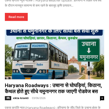
एकता क्रांति न्यूज नेटवर्क। Haryana weather update : हरियाणा में पिछले पांच वर्षों
के दौरान मानसून सामान्य से कम रहने के बावजूद कृषि उत्पादन...
Read more
Haryana Roadways : उचाना से घोघड़ियां, किठाना,
कैथल होते हुए सीधे यमुनानगर तक जाएगी रोडवेज बस
ekta kranti
-
03/06/2026
जींद
0
एकता क्रांति न्यूज (Haryana Roadways) : हरियाणा के जींद जिले के उचाना क्षेत्र के