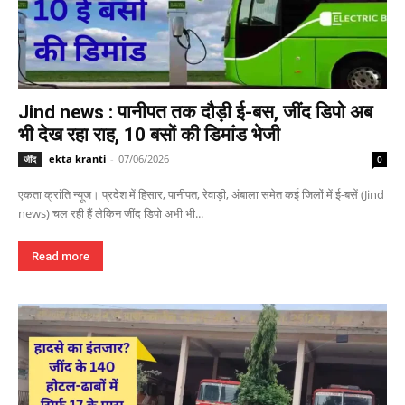
Jind news : पानीपत तक दौड़ी ई-बस, जींद डिपो अब
भी देख रहा राह, 10 बसों की डिमांड भेजी
ekta kranti
-
07/06/2026
जींद
0
एकता क्रांति न्यूज। प्रदेश में हिसार, पानीपत, रेवाड़ी, अंबाला समेत कई जिलों में ई-बसें (Jind
news) चल रही हैं लेकिन जींद डिपो अभी भी...
Read more