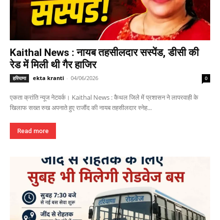
Kaithal News : नायब तहसीलदार सस्पेंड, डीसी की
रेड में मिली थी गैर हाजिर
ekta kranti
-
04/06/2026
हरियाणा
0
एकता क्रांति न्यूज नेटवर्क। Kaithal News : कैथल जिले में प्रशासन ने लापरवाही के
खिलाफ सख्त रुख अपनाते हुए राजौंद की नायब तहसीलदार स्नेह...
Read more