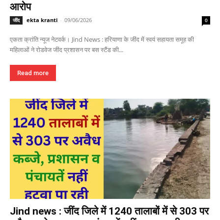
आरोप
ekta kranti
-
09/06/2026
जींद
0
एकता क्रांति न्यूज नेटवर्क। Jind News : हरियाणा के जींद में स्वयं सहायता समूह की
महिलाओं ने रोडवेज जींद प्रशासन पर बस स्टैंड की...
Read more
Jind news : जींद जिले में 1240 तालाबों में से 303 पर