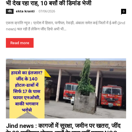
भी देख रहा राह, 10 बसों की डिमांड भेजी
ekta kranti
-
07/06/2026
जींद
0
एकता क्रांति न्यूज। प्रदेश में हिसार, पानीपत, रेवाड़ी, अंबाला समेत कई जिलों में ई-बसें (Jind
news) चल रही हैं लेकिन जींद डिपो अभी भी...
Read more
Jind news : कागजों में सुरक्षा, जमीन पर खतरा, जींद