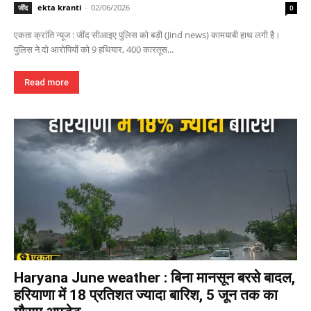
ekta kranti
-
02/06/2026
जींद
0
एकता क्रांति न्यूज : जींद सीआइए पुलिस को बड़ी (Jind news) कामयाबी हाथ लगी है।
पुलिस ने दो आरोपियों को 9 हथियार, 400 कारतूस...
Read more
Haryana June weather : बिना मानसून बरसे बादल,
हरियाणा में 18 प्रतिशत ज्यादा बारिश, 5 जून तक का