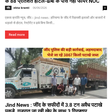
के 88 प्रतिशत होटल-ढाबों के पास नहीं फायर NOC
ekta kranti
-
06/06/2026
जींद
0
एकता क्रांति न्यूज, जींद। Jind news : हरियाणा के जींद में रिहायशी इलाकों और बाजारों में
धड़ल्ले से होटल, रेस्टोरेंट व ढाबे बिना किसी...
Read more
Jind News : जींद के सफीदों में 3.8 टन अवैध पटाखे
पकड़े, गुजरात जा रही खेप के साथ 3 गिरफ्तार