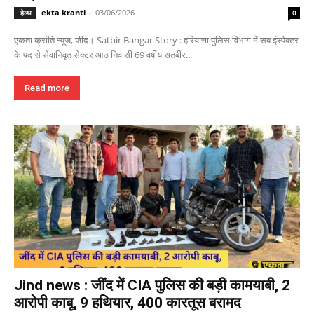
ekta kranti
-
03/06/2026
हेल्थ
0
एकता क्रांति न्यूज, जींद। Satbir Bangar Story : हरियाणा पुलिस विभाग में सब इंस्पेक्टर
के पद से सेवानिवृत सेक्टर आठ निवासी 69 वर्षीय सतबीर...
Read more
Jind news : जींद में CIA पुलिस की बड़ी कामयाबी, 2
आरोपी काबू, 9 हथियार, 400 कारतूस बरामद