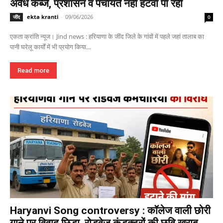
अवैध कब्जे, प्रशासन व पंचायतें नहीं हटवा पा रही
ekta kranti
-
09/06/2026
जींद
0
एकता क्रांति न्यूज। Jind news : हरियाणा के जींद जिले के गांवों में पहले जहां तालाब का
पानी घरेलू कार्यों में भी प्रयोग किया...
Read more
Haryanvi Song controversy : कॉलेज वाली छोरी
गाने पर विवाद छिड़ा, रोडवेज कंडक्टरों की छवि खराब