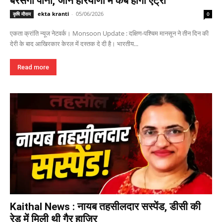
बरसेगा पानी, जानें हरियाणा में कब होगी एंट्री
ekta kranti
-
05/06/2026
कृषि मौसम
0
एकता क्रांति न्यूज नेटवर्क। Monsoon Update : दक्षिण-पश्चिम मानसून ने तीन दिन की
देरी के बाद आखिरकार केरल में दस्तक दे दी है। भारतीय...
Read more
Kaithal News : नायब तहसीलदार सस्पेंड, डीसी की
रेड में मिली थी गैर हाजिर