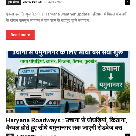
ekta kranti
-
04/06/2026
कृषि मौसम
0
एकता क्रांति न्यूज नेटवर्क। Haryana weather update : हरियाणा में पिछले पांच वर्षों
के दौरान मानसून सामान्य से कम रहने के बावजूद कृषि उत्पादन...
Read more
Haryana Roadways : उचाना से घोघड़ियां, किठाना,
कैथल होते हुए सीधे यमुनानगर तक जाएगी रोडवेज बस
ekta kranti
-
03/06/2026
जींद
0