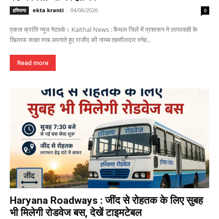
ekta kranti
-
04/06/2026
हरियाणा
0
एकता क्रांति न्यूज नेटवर्क। Kaithal News : कैथल जिले में प्रशासन ने लापरवाही के
खिलाफ सख्त रुख अपनाते हुए राजौंद की नायब तहसीलदार स्नेह...
Read more
Haryana Roadways : जींद से रोहतक के लिए सुबह
भी मिलेगी रोडवेज बस, देखें टाइमटेबल