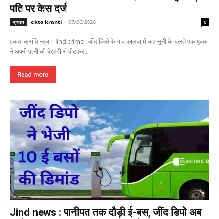
पति पर केस दर्ज
ekta kranti
-
07/06/2026
क्राइम
0
एकता क्रांति न्यूज। Jind crime : जींद जिले के गांव कालवा में कहासुनी के चलते एक युवक
ने अपनी पत्नी की बेरहमी से पीटकर...
Read more
Jind news : पानीपत तक दौड़ी ई-बस, जींद डिपो अब