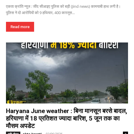
एकता क्रांति न्यूज : जींद सीआइए पुलिस को बड़ी (Jind news) कामयाबी हाथ लगी है।
पुलिस ने दो आरोपियों को 9 हथियार, 400 कारतूस...
Read more
Haryana June weather : बिना मानसून बरसे बादल,
हरियाणा में 18 प्रतिशत ज्यादा बारिश, 5 जून तक का
मौसम अपडेट
ekta kranti
-
02/06/2026