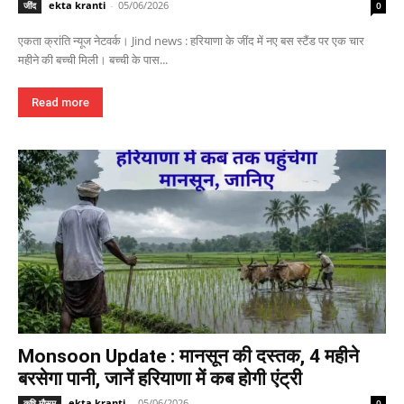
ekta kranti
-
05/06/2026
जींद
0
एकता क्रांति न्यूज नेटवर्क। Jind news : हरियाणा के जींद में नए बस स्टैंड पर एक चार
महीने की बच्ची मिली। बच्ची के पास...
Read more
Monsoon Update : मानसून की दस्तक, 4 महीने
बरसेगा पानी, जानें हरियाणा में कब होगी एंट्री
ekta kranti
-
05/06/2026
कृषि मौसम
0