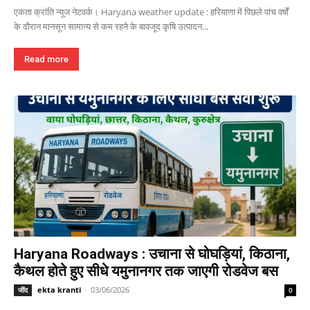
एकता क्रांति न्यूज नेटवर्क। Haryana weather update : हरियाणा में पिछले पांच वर्षों
के दौरान मानसून सामान्य से कम रहने के बावजूद कृषि उत्पादन...
Read more
Haryana Roadways : उचाना से घोघड़ियां, किठाना,
कैथल होते हुए सीधे यमुनानगर तक जाएगी रोडवेज बस
ekta kranti
-
03/06/2026
जींद
0