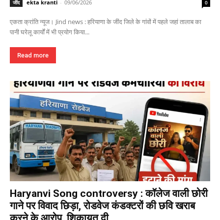
ekta kranti
-
09/06/2026
जींद
0
एकता क्रांति न्यूज। Jind news : हरियाणा के जींद जिले के गांवों में पहले जहां तालाब का
पानी घरेलू कार्यों में भी प्रयोग किया...
Read more
Haryanvi Song controversy : कॉलेज वाली छोरी
गाने पर विवाद छिड़ा, रोडवेज कंडक्टरों की छवि खराब
करने के आरोप, शिकायत दी