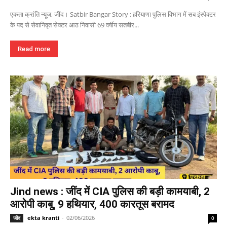
एकता क्रांति न्यूज, जींद। Satbir Bangar Story : हरियाणा पुलिस विभाग में सब इंस्पेक्टर
के पद से सेवानिवृत सेक्टर आठ निवासी 69 वर्षीय सतबीर...
Read more
Jind news : जींद में CIA पुलिस की बड़ी कामयाबी, 2
आरोपी काबू, 9 हथियार, 400 कारतूस बरामद
ekta kranti
-
02/06/2026
जींद
0