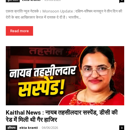
एकता क्रांति न्यूज नेटवर्क। Monsoon Update : दक्षिण-पश्चिम मानसून ने तीन दिन की
देरी के बाद आखिरकार केरल में दस्तक दे दी है। भारतीय...
Read more
Kaithal News : नायब तहसीलदार सस्पेंड, डीसी की
रेड में मिली थी गैर हाजिर
ekta kranti
-
04/06/2026
हरियाणा
0