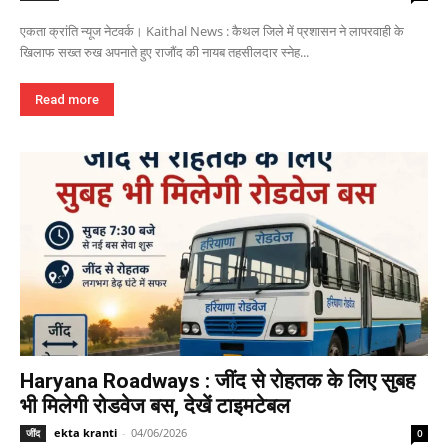
एकता क्रांति न्यूज नेटवर्क। Kaithal News : कैथल जिले में प्रशासन ने लापरवाही के
खिलाफ सख्त रुख अपनाते हुए राजौंद की नायब तहसीलदार स्नेह...
Read more
Haryana Roadways : जींद से रोहतक के लिए सुबह
भी मिलेगी रोडवेज बस, देखें टाइमटेबल
ekta kranti
-
04/06/2026
जींद
0