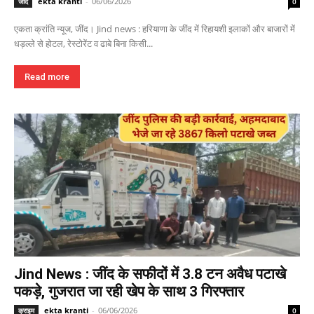
ekta kranti
-
06/06/2026
जींद
0
एकता क्रांति न्यूज, जींद। Jind news : हरियाणा के जींद में रिहायशी इलाकों और बाजारों में
धड़ल्ले से होटल, रेस्टोरेंट व ढाबे बिना किसी...
Read more
Jind News : जींद के सफीदों में 3.8 टन अवैध पटाखे
पकड़े, गुजरात जा रही खेप के साथ 3 गिरफ्तार
ekta kranti
-
06/06/2026
क्राइम
0