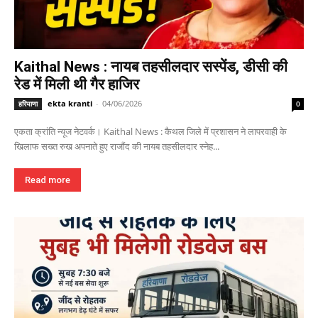
Kaithal News : नायब तहसीलदार सस्पेंड, डीसी की
रेड में मिली थी गैर हाजिर
ekta kranti
-
04/06/2026
हरियाणा
0
एकता क्रांति न्यूज नेटवर्क। Kaithal News : कैथल जिले में प्रशासन ने लापरवाही के
खिलाफ सख्त रुख अपनाते हुए राजौंद की नायब तहसीलदार स्नेह...
Read more