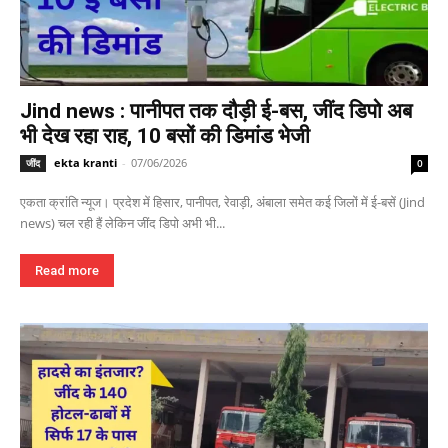
Jind news : पानीपत तक दौड़ी ई-बस, जींद डिपो अब
भी देख रहा राह, 10 बसों की डिमांड भेजी
ekta kranti
-
07/06/2026
जींद
0
एकता क्रांति न्यूज। प्रदेश में हिसार, पानीपत, रेवाड़ी, अंबाला समेत कई जिलों में ई-बसें (Jind
news) चल रही हैं लेकिन जींद डिपो अभी भी...
Read more