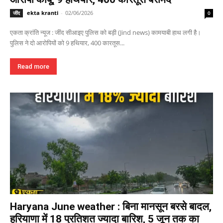
ekta kranti
-
02/06/2026
जींद
0
एकता क्रांति न्यूज : जींद सीआइए पुलिस को बड़ी (Jind news) कामयाबी हाथ लगी है।
पुलिस ने दो आरोपियों को 9 हथियार, 400 कारतूस...
Read more
Haryana June weather : बिना मानसून बरसे बादल,
हरियाणा में 18 प्रतिशत ज्यादा बारिश, 5 जून तक का