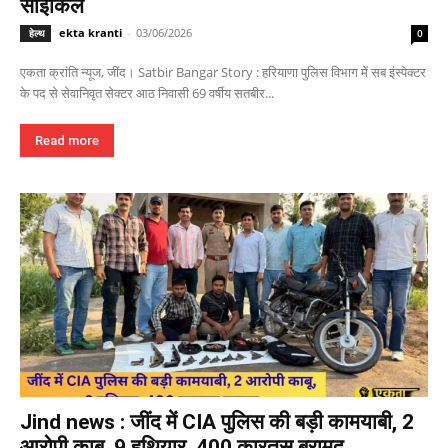
साइकिल
ekta kranti
-
03/06/2026
हेल्थ
0
एकता क्रांति न्यूज, जींद। Satbir Bangar Story : हरियाणा पुलिस विभाग में सब इंस्पेक्टर
के पद से सेवानिवृत सेक्टर आठ निवासी 69 वर्षीय सतबीर...
Read more
Jind news : जींद में CIA पुलिस की बड़ी कामयाबी, 2
आरोपी काबू, 9 हथियार, 400 कारतूस बरामद