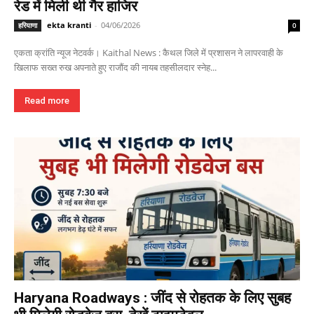
रेड में मिली थी गैर हाजिर
ekta kranti
-
04/06/2026
हरियाणा
0
एकता क्रांति न्यूज नेटवर्क। Kaithal News : कैथल जिले में प्रशासन ने लापरवाही के
खिलाफ सख्त रुख अपनाते हुए राजौंद की नायब तहसीलदार स्नेह...
Read more
Haryana Roadways : जींद से रोहतक के लिए सुबह