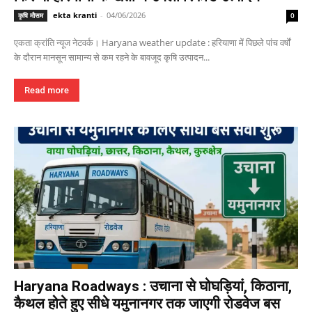
ekta kranti
-
04/06/2026
कृषि मौसम
0
एकता क्रांति न्यूज नेटवर्क। Haryana weather update : हरियाणा में पिछले पांच वर्षों
के दौरान मानसून सामान्य से कम रहने के बावजूद कृषि उत्पादन...
Read more
Haryana Roadways : उचाना से घोघड़ियां, किठाना,
कैथल होते हुए सीधे यमुनानगर तक जाएगी रोडवेज बस