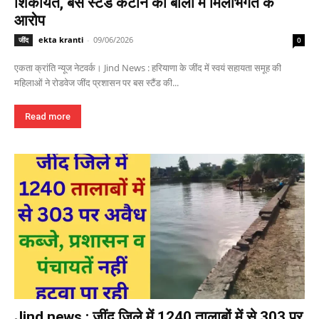
शिकायत, बस स्टैंड कैंटीन की बोली में मिलीभगत के
आरोप
ekta kranti
-
09/06/2026
जींद
0
एकता क्रांति न्यूज नेटवर्क। Jind News : हरियाणा के जींद में स्वयं सहायता समूह की
महिलाओं ने रोडवेज जींद प्रशासन पर बस स्टैंड की...
Read more
Jind news : जींद जिले में 1240 तालाबों में से 303 पर