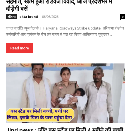
सहमति, खत्म हुआ रोडवेज विवाद, आज प्रदेशभर में
दौड़ेंगी बसें
ekta kranti
-
06/06/2026
हरियाणा
0
एकता क्रांति न्यूज नेटवर्क। Haryana Roadways Strike update : हरियाणा रोडवेज
कर्मचारियों और प्रबंधन के बीच लंबे समय से चल रहा विवाद आखिरकार शुक्रवार...
Read more
Jind news : जींद बस स्टैंड पर मिली 4 महीने की बच्ची,