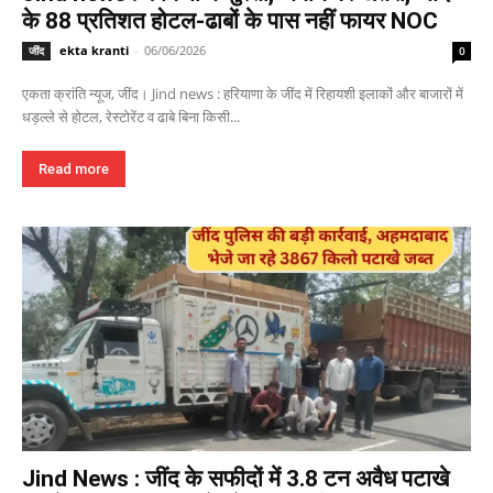
के 88 प्रतिशत होटल-ढाबों के पास नहीं फायर NOC
ekta kranti
-
06/06/2026
जींद
0
एकता क्रांति न्यूज, जींद। Jind news : हरियाणा के जींद में रिहायशी इलाकों और बाजारों में
धड़ल्ले से होटल, रेस्टोरेंट व ढाबे बिना किसी...
Read more
Jind News : जींद के सफीदों में 3.8 टन अवैध पटाखे