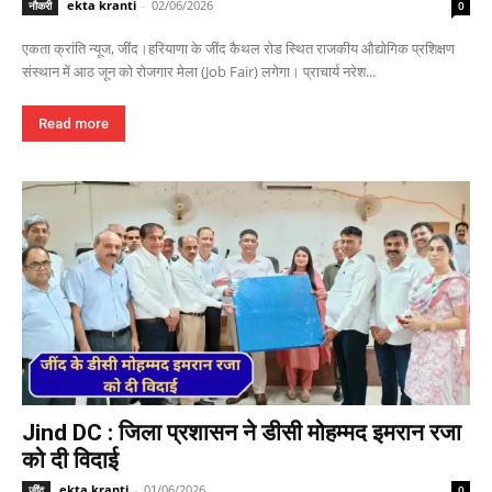
ekta kranti
-
02/06/2026
नौकरी
0
एकता क्रांति न्यूज, जींद।हरियाणा के जींद कैथल रोड स्थित राजकीय औद्योगिक प्रशिक्षण
संस्थान में आठ जून को रोजगार मेला (Job Fair) लगेगा। प्राचार्य नरेश...
Read more
Jind DC : जिला प्रशासन ने डीसी मोहम्मद इमरान रजा
को दी विदाई
ekta kranti
-
01/06/2026
जींद
0