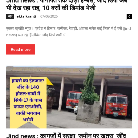
Jind news : पानीपत तक दौड़ी ई-बस, जींद डिपो अब
भी देख रहा राह, 10 बसों की डिमांड भेजी
ekta kranti
-
07/06/2026
जींद
0
एकता क्रांति न्यूज। प्रदेश में हिसार, पानीपत, रेवाड़ी, अंबाला समेत कई जिलों में ई-बसें (Jind
news) चल रही हैं लेकिन जींद डिपो अभी भी...
Read more
Jind news : कागजों में सुरक्षा, जमीन पर खतरा, जींद