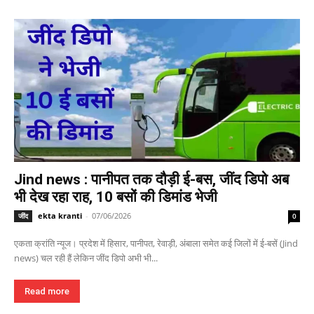
Jind news : पानीपत तक दौड़ी ई-बस, जींद डिपो अब
भी देख रहा राह, 10 बसों की डिमांड भेजी
ekta kranti
-
07/06/2026
जींद
0
एकता क्रांति न्यूज। प्रदेश में हिसार, पानीपत, रेवाड़ी, अंबाला समेत कई जिलों में ई-बसें (Jind
news) चल रही हैं लेकिन जींद डिपो अभी भी...
Read more