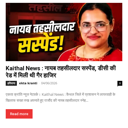
Kaithal News : नायब तहसीलदार सस्पेंड, डीसी की
रेड में मिली थी गैर हाजिर
ekta kranti
-
04/06/2026
हरियाणा
0
एकता क्रांति न्यूज नेटवर्क। Kaithal News : कैथल जिले में प्रशासन ने लापरवाही के
खिलाफ सख्त रुख अपनाते हुए राजौंद की नायब तहसीलदार स्नेह...
Read more