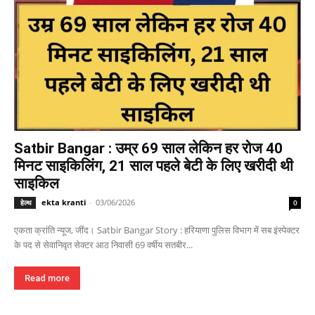
Satbir Bangar : उम्र 69 साल लेकिन हर रोज 40
मिनट साइकिलिंग, 21 साल पहले बेटी के लिए खरीदी थी
साइकिल
ekta kranti
-
03/06/2026
हेल्थ
0
एकता क्रांति न्यूज, जींद। Satbir Bangar Story : हरियाणा पुलिस विभाग में सब इंस्पेक्टर
के पद से सेवानिवृत सेक्टर आठ निवासी 69 वर्षीय सतबीर...
Read more