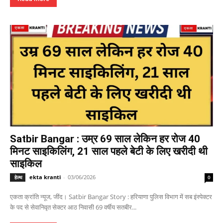
Satbir Bangar : उम्र 69 साल लेकिन हर रोज 40
मिनट साइकिलिंग, 21 साल पहले बेटी के लिए खरीदी थी
साइकिल
ekta kranti
-
03/06/2026
हेल्थ
0
एकता क्रांति न्यूज, जींद। Satbir Bangar Story : हरियाणा पुलिस विभाग में सब इंस्पेक्टर
के पद से सेवानिवृत सेक्टर आठ निवासी 69 वर्षीय सतबीर...