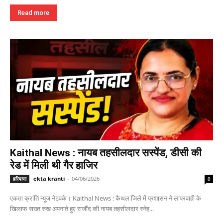
Read more
Kaithal News : नायब तहसीलदार सस्पेंड, डीसी की
रेड में मिली थी गैर हाजिर
ekta kranti
-
04/06/2026
हरियाणा
0
एकता क्रांति न्यूज नेटवर्क। Kaithal News : कैथल जिले में प्रशासन ने लापरवाही के
खिलाफ सख्त रुख अपनाते हुए राजौंद की नायब तहसीलदार स्नेह...