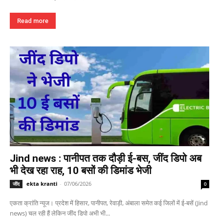
Read more
Jind news : पानीपत तक दौड़ी ई-बस, जींद डिपो अब
भी देख रहा राह, 10 बसों की डिमांड भेजी
ekta kranti
-
07/06/2026
जींद
0
एकता क्रांति न्यूज। प्रदेश में हिसार, पानीपत, रेवाड़ी, अंबाला समेत कई जिलों में ई-बसें (Jind
news) चल रही हैं लेकिन जींद डिपो अभी भी...