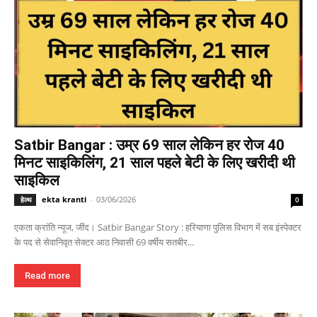
Satbir Bangar : उम्र 69 साल लेकिन हर रोज 40
मिनट साइकिलिंग, 21 साल पहले बेटी के लिए खरीदी थी
साइकिल
ekta kranti
-
03/06/2026
हेल्थ
0
एकता क्रांति न्यूज, जींद। Satbir Bangar Story : हरियाणा पुलिस विभाग में सब इंस्पेक्टर
के पद से सेवानिवृत सेक्टर आठ निवासी 69 वर्षीय सतबीर...
Read more