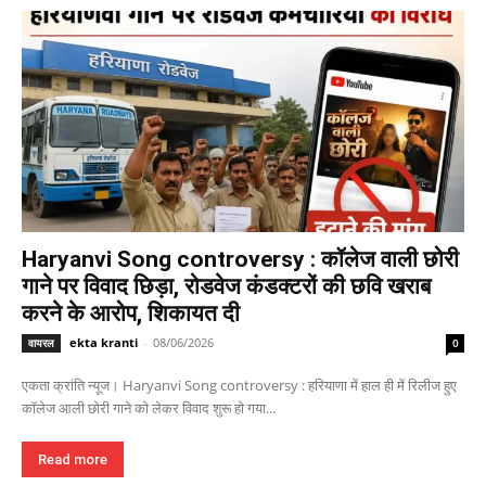
Haryanvi Song controversy : कॉलेज वाली छोरी
गाने पर विवाद छिड़ा, रोडवेज कंडक्टरों की छवि खराब
करने के आरोप, शिकायत दी
ekta kranti
-
08/06/2026
वायरल
0
एकता क्रांति न्यूज। Haryanvi Song controversy : हरियाणा में हाल ही में रिलीज हुए
कॉलेज आली छोरी गाने को लेकर विवाद शुरू हो गया...
Read more