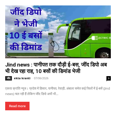
Jind news : पानीपत तक दौड़ी ई-बस, जींद डिपो अब
भी देख रहा राह, 10 बसों की डिमांड भेजी
ekta kranti
-
07/06/2026
जींद
0
एकता क्रांति न्यूज। प्रदेश में हिसार, पानीपत, रेवाड़ी, अंबाला समेत कई जिलों में ई-बसें (Jind
news) चल रही हैं लेकिन जींद डिपो अभी भी...
Read more