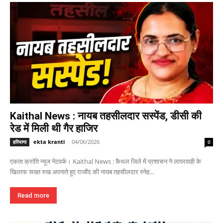
Kaithal News : नायब तहसीलदार सस्पेंड, डीसी की
रेड में मिली थी गैर हाजिर
ekta kranti
-
04/06/2026
हरियाणा
0
एकता क्रांति न्यूज नेटवर्क। Kaithal News : कैथल जिले में प्रशासन ने लापरवाही के
खिलाफ सख्त रुख अपनाते हुए राजौंद की नायब तहसीलदार स्नेह...
Read more