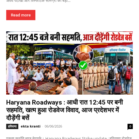
अवैध पटाखों और विस्फोटक सामग्री की बड़ी...
Read more
Haryana Roadways : आधी रात 12:45 पर बनी
सहमति, खत्म हुआ रोडवेज विवाद, आज प्रदेशभर में
दौड़ेंगी बसें
ekta kranti
-
06/06/2026
हरियाणा
0
एकता क्रांति न्यूज नेटवर्क। Haryana Roadways Strike update : हरियाणा रोडवेज