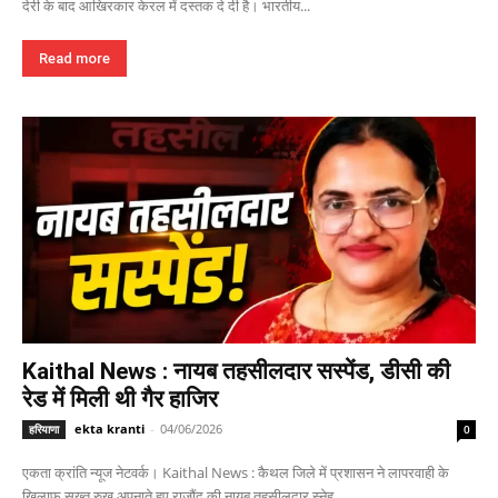
देरी के बाद आखिरकार केरल में दस्तक दे दी है। भारतीय...
Read more
Kaithal News : नायब तहसीलदार सस्पेंड, डीसी की
रेड में मिली थी गैर हाजिर
ekta kranti
-
04/06/2026
हरियाणा
0
एकता क्रांति न्यूज नेटवर्क। Kaithal News : कैथल जिले में प्रशासन ने लापरवाही के
खिलाफ सख्त रुख अपनाते हुए राजौंद की नायब तहसीलदार स्नेह...