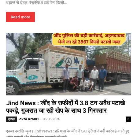
धड़ल्ले से होटल, रेस्टोरेंट व ढाबे बिना किसी...
Read more
Jind News : जींद के सफीदों में 3.8 टन अवैध पटाखे
पकड़े, गुजरात जा रही खेप के साथ 3 गिरफ्तार
ekta kranti
-
06/06/2026
क्राइम
0
एकता क्रांति न्यूज। Jind News : हरियाणा के जींद में CAI पुलिस ने बड़ी कार्रवाई करते हुए