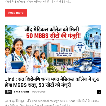
गतिविधियां अपेक्षा से अधिक सक्रिय रही हैं। 1 मार्च से 31 मई...
Read more
Jind : संत शिरोमणि धन्ना भगत मेडिकल कॉलेज में शुरू
होगा MBBS सत्र, 50 सीटों को मंजूरी
ekta kranti
-
02/06/2026
हेल्थ
0
एकता क्रांति न्यूज। जींद Jind Medical college MBBS Seat : जींद जिले के स्वास्थ्य
और चिकित्सा शिक्षा क्षेत्र के लिए बड़ी खुशखबरी सामने आई है।...