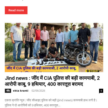
Read more
Jind news : जींद में CIA पुलिस की बड़ी कामयाबी, 2
आरोपी काबू, 9 हथियार, 400 कारतूस बरामद
ekta kranti
-
02/06/2026
जींद
0
एकता क्रांति न्यूज : जींद सीआइए पुलिस को बड़ी (Jind news) कामयाबी हाथ लगी है।
पुलिस ने दो आरोपियों को 9 हथियार, 400 कारतूस...