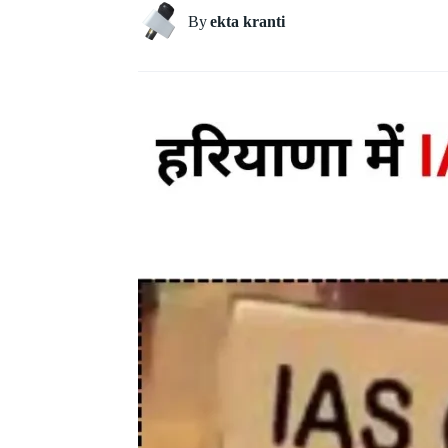
By
ekta kranti