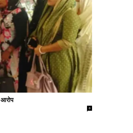
े आरोप
0