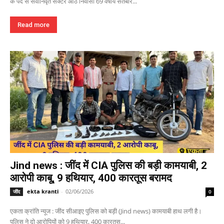
के पद से सेवानिवृत सेक्टर आठ निवासी 69 वर्षीय सतबीर...
Read more
Jind news : जींद में CIA पुलिस की बड़ी कामयाबी, 2
आरोपी काबू, 9 हथियार, 400 कारतूस बरामद
ekta kranti
-
02/06/2026
जींद
0
एकता क्रांति न्यूज : जींद सीआइए पुलिस को बड़ी (Jind news) कामयाबी हाथ लगी है।
पुलिस ने दो आरोपियों को 9 हथियार, 400 कारतूस...