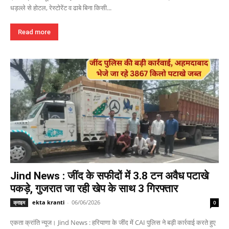
धड़ल्ले से होटल, रेस्टोरेंट व ढाबे बिना किसी...
Read more
Jind News : जींद के सफीदों में 3.8 टन अवैध पटाखे
पकड़े, गुजरात जा रही खेप के साथ 3 गिरफ्तार
ekta kranti
-
06/06/2026
क्राइम
0
एकता क्रांति न्यूज। Jind News : हरियाणा के जींद में CAI पुलिस ने बड़ी कार्रवाई करते हुए