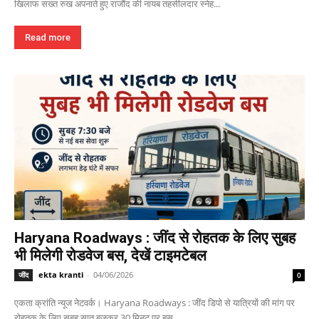
खिलाफ सख्त रुख अपनाते हुए राजौंद की नायब तहसीलदार स्नेह...
Read more
Haryana Roadways : जींद से रोहतक के लिए सुबह
भी मिलेगी रोडवेज बस, देखें टाइमटेबल
ekta kranti
-
04/06/2026
जींद
0
एकता क्रांति न्यूज नेटवर्क। Haryana Roadways : जींद डिपो से यात्रियों की मांग पर
रोहतक के लिए सुबह सात बजकर 30 मिनट पर बस...