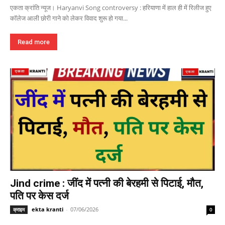
एकता क्रांति न्यूज। Haryanvi Song controversy : हरियाणा में हाल ही में रिलीज हुए
कॉलेज आली छोरी गाने को लेकर विवाद शुरू हो गया...
Read more
Jind crime : जींद में पत्नी की बेरहमी से पिटाई, मौत,
पति पर केस दर्ज
ekta kranti
-
07/06/2026
क्राइम
0