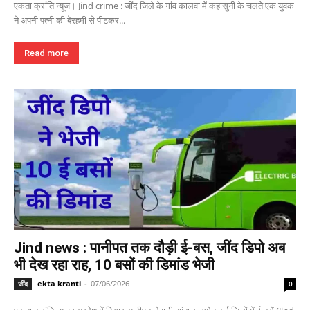
एकता क्रांति न्यूज। Jind crime : जींद जिले के गांव कालवा में कहासुनी के चलते एक युवक
ने अपनी पत्नी की बेरहमी से पीटकर...
Read more
Jind news : पानीपत तक दौड़ी ई-बस, जींद डिपो अब
भी देख रहा राह, 10 बसों की डिमांड भेजी
ekta kranti
-
07/06/2026
जींद
0