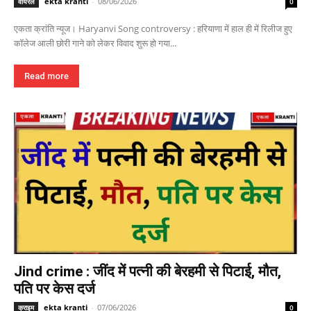
ekta kranti
-
08/06/2026
वायरल
0
एकता क्रांति न्यूज। Haryanvi Song controversy : हरियाणा में हाल ही में रिलीज हुए
कॉलेज आली छोरी गाने को लेकर विवाद शुरू हो गया...
Read more
Jind crime : जींद में पत्नी की बेरहमी से पिटाई, मौत,
पति पर केस दर्ज
ekta kranti
-
07/06/2026
क्राइम
0