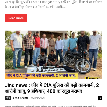
एकता क्रांति न्यूज, जींद। Satbir Bangar Story : हरियाणा पुलिस विभाग में सब इंस्पेक्टर
के पद से सेवानिवृत सेक्टर आठ निवासी 69 वर्षीय सतबीर...
Read more
Jind news : जींद में CIA पुलिस की बड़ी कामयाबी, 2
आरोपी काबू, 9 हथियार, 400 कारतूस बरामद
ekta kranti
-
02/06/2026
जींद
0