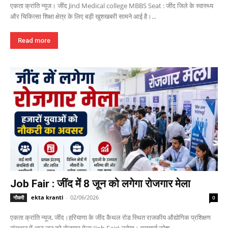
एकता क्रांति न्यूज। जींद Jind Medical college MBBS Seat : जींद जिले के स्वास्थ्य
और चिकित्सा शिक्षा क्षेत्र के लिए बड़ी खुशखबरी सामने आई है।...
Read more
Job Fair : जींद में 8 जून को लगेगा रोजगार मेला
ekta kranti
-
02/06/2026
नौकरी
0
एकता क्रांति न्यूज, जींद।हरियाणा के जींद कैथल रोड स्थित राजकीय औद्योगिक प्रशिक्षण