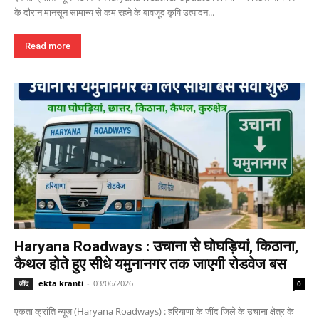
के दौरान मानसून सामान्य से कम रहने के बावजूद कृषि उत्पादन...
Read more
Haryana Roadways : उचाना से घोघड़ियां, किठाना,
कैथल होते हुए सीधे यमुनानगर तक जाएगी रोडवेज बस
ekta kranti
-
03/06/2026
जींद
0
एकता क्रांति न्यूज (Haryana Roadways) : हरियाणा के जींद जिले के उचाना क्षेत्र के