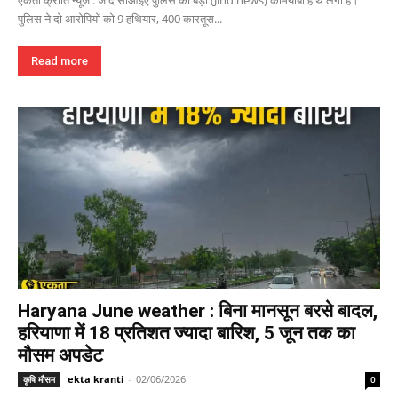
एकता क्रांति न्यूज : जींद सीआइए पुलिस को बड़ी (Jind news) कामयाबी हाथ लगी है।
पुलिस ने दो आरोपियों को 9 हथियार, 400 कारतूस...
Read more
Haryana June weather : बिना मानसून बरसे बादल,
हरियाणा में 18 प्रतिशत ज्यादा बारिश, 5 जून तक का
मौसम अपडेट
ekta kranti
-
02/06/2026
कृषि मौसम
0