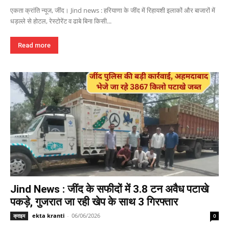
एकता क्रांति न्यूज, जींद। Jind news : हरियाणा के जींद में रिहायशी इलाकों और बाजारों में
धड़ल्ले से होटल, रेस्टोरेंट व ढाबे बिना किसी...
Read more
Jind News : जींद के सफीदों में 3.8 टन अवैध पटाखे
पकड़े, गुजरात जा रही खेप के साथ 3 गिरफ्तार
ekta kranti
-
06/06/2026
क्राइम
0