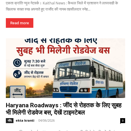
एकता क्रांति न्यूज नेटवर्क। Kaithal News : कैथल जिले में प्रशासन ने लापरवाही के
खिलाफ सख्त रुख अपनाते हुए राजौंद की नायब तहसीलदार स्नेह...
Read more
Haryana Roadways : जींद से रोहतक के लिए सुबह
भी मिलेगी रोडवेज बस, देखें टाइमटेबल
ekta kranti
-
04/06/2026
जींद
0