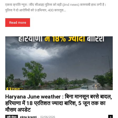
एकता क्रांति न्यूज : जींद सीआइए पुलिस को बड़ी (Jind news) कामयाबी हाथ लगी है।
पुलिस ने दो आरोपियों को 9 हथियार, 400 कारतूस...
Read more
Haryana June weather : बिना मानसून बरसे बादल,
हरियाणा में 18 प्रतिशत ज्यादा बारिश, 5 जून तक का
मौसम अपडेट
ekta kranti
-
02/06/2026
कृषि मौसम
0