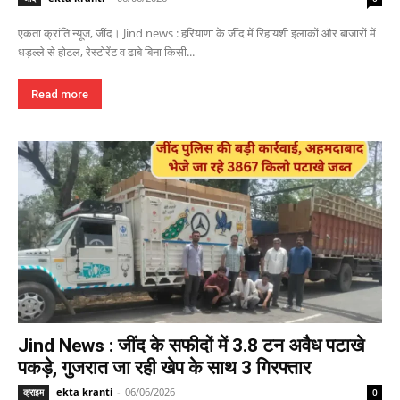
एकता क्रांति न्यूज, जींद। Jind news : हरियाणा के जींद में रिहायशी इलाकों और बाजारों में
धड़ल्ले से होटल, रेस्टोरेंट व ढाबे बिना किसी...
Read more
Jind News : जींद के सफीदों में 3.8 टन अवैध पटाखे
पकड़े, गुजरात जा रही खेप के साथ 3 गिरफ्तार
ekta kranti
-
06/06/2026
क्राइम
0