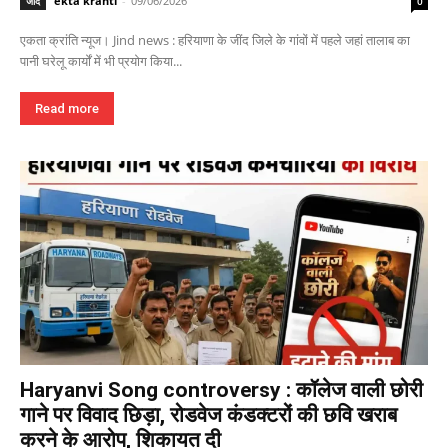
ekta kranti
-
09/06/2026
जींद
0
एकता क्रांति न्यूज। Jind news : हरियाणा के जींद जिले के गांवों में पहले जहां तालाब का
पानी घरेलू कार्यों में भी प्रयोग किया...
Read more
Haryanvi Song controversy : कॉलेज वाली छोरी
गाने पर विवाद छिड़ा, रोडवेज कंडक्टरों की छवि खराब
करने के आरोप, शिकायत दी