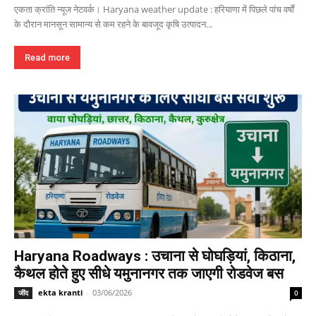
एकता क्रांति न्यूज नेटवर्क। Haryana weather update : हरियाणा में पिछले पांच वर्षों
के दौरान मानसून सामान्य से कम रहने के बावजूद कृषि उत्पादन...
Read more
Haryana Roadways : उचाना से घोघड़ियां, किठाना,
कैथल होते हुए सीधे यमुनानगर तक जाएगी रोडवेज बस
ekta kranti
-
03/06/2026
जींद
0