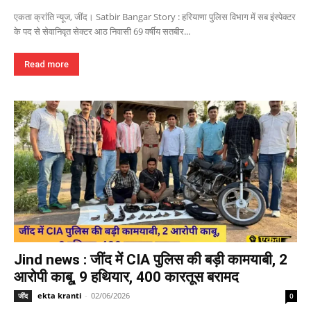
एकता क्रांति न्यूज, जींद। Satbir Bangar Story : हरियाणा पुलिस विभाग में सब इंस्पेक्टर
के पद से सेवानिवृत सेक्टर आठ निवासी 69 वर्षीय सतबीर...
Read more
Jind news : जींद में CIA पुलिस की बड़ी कामयाबी, 2
आरोपी काबू, 9 हथियार, 400 कारतूस बरामद
ekta kranti
-
02/06/2026
जींद
0