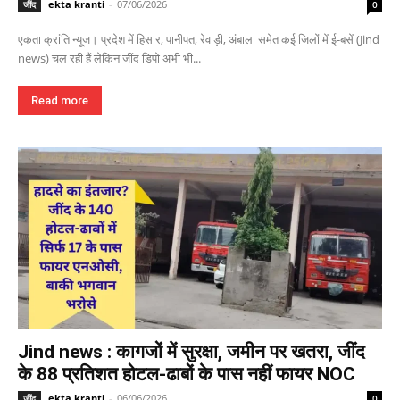
ekta kranti
-
07/06/2026
जींद
0
एकता क्रांति न्यूज। प्रदेश में हिसार, पानीपत, रेवाड़ी, अंबाला समेत कई जिलों में ई-बसें (Jind
news) चल रही हैं लेकिन जींद डिपो अभी भी...
Read more
Jind news : कागजों में सुरक्षा, जमीन पर खतरा, जींद
के 88 प्रतिशत होटल-ढाबों के पास नहीं फायर NOC
ekta kranti
-
06/06/2026
जींद
0