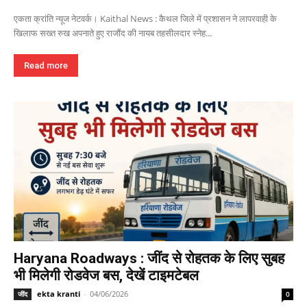
एकता क्रांति न्यूज नेटवर्क। Kaithal News : कैथल जिले में प्रशासन ने लापरवाही के
खिलाफ सख्त रुख अपनाते हुए राजौंद की नायब तहसीलदार स्नेह...
Read more
Haryana Roadways : जींद से रोहतक के लिए सुबह
भी मिलेगी रोडवेज बस, देखें टाइमटेबल
ekta kranti
-
04/06/2026
जींद
0