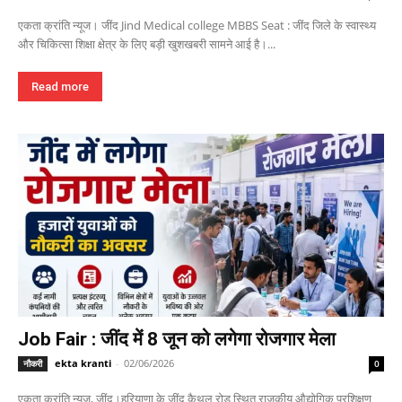
एकता क्रांति न्यूज। जींद Jind Medical college MBBS Seat : जींद जिले के स्वास्थ्य
और चिकित्सा शिक्षा क्षेत्र के लिए बड़ी खुशखबरी सामने आई है।...
Read more
Job Fair : जींद में 8 जून को लगेगा रोजगार मेला
ekta kranti
-
02/06/2026
नौकरी
0
एकता क्रांति न्यूज, जींद।हरियाणा के जींद कैथल रोड स्थित राजकीय औद्योगिक प्रशिक्षण