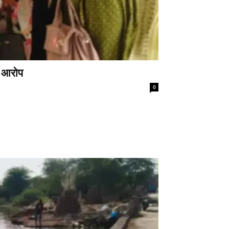
े आरोप
0